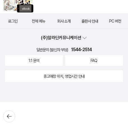
로그인
전체 메뉴
회사 소개
출판사 안내
PC 버전
(주)알라딘커뮤니케이션
1544-2514
일반문의 (발신자 부담)
1:1 문의
FAQ
중고매장 위치, 영업시간 안내
뒤로가
기