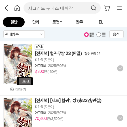
일반
만화
로맨스
판무
BL
옵션
ePub
[전자책] 혈귀무쌍 23 (완결)
-
혈귀무쌍 23
강민성
(지은이)
아르데오
|
2025년 06월
3,200
원 (160원)
미리읽기
[전자책] [세트] 혈귀무쌍 (총23권/완결)
강민성
(지은이)
아르데오
|
2025년 07월
70,400
원 (3,520원)