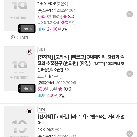
하레야 우마코
(지은이)
(주)조은세상
|
2022년 06월
3,600
8.0
원 (180원)
35%
종이책 정가 대비
할인
2,400
대여가
원,
7일
미리읽기
대여
[전자책] [고화질] [라르고] 3대째끼리, 찻집과 술
집의 소꿉친구 (번외편) (완결)
-
[라르고] 3대째끼리, 찻
집과 술집의 소꿉친구 2
오모이미
(지은이)
㈜조은세상
|
2022년 02월
600
10.0
원 (30원)
400
대여가
원,
7일
대여
[전자책] [고화질] [라르고] 로맨스와는 거리가 멀
어
아마미야
(지은이)
(주)조은세상
|
2022년 12월