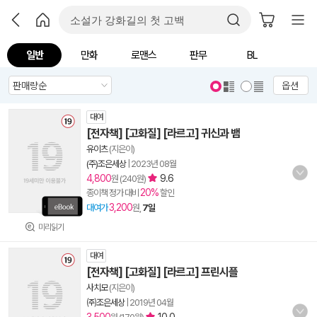
일반
만화
로맨스
판무
BL
옵션
대여
[전자책] [고화질] [라르고] 귀신과 뱀
유이츠
(지은이)
(주)조은세상
|
2023년 08월
4,800
9.6
원 (240원)
20%
종이책 정가 대비
할인
3,200
대여가
원,
7일
미리읽기
대여
[전자책] [고화질] [라르고] 프린시플
사치모
(지은이)
㈜조은세상
|
2019년 04월