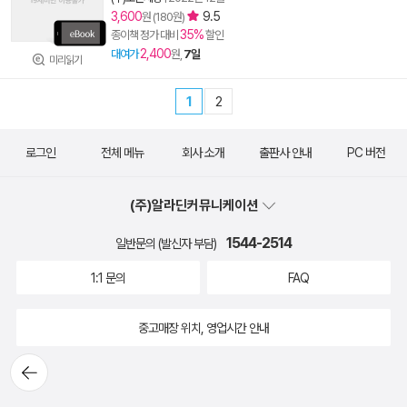
3,600
9.5
원 (180원)
35%
종이책 정가 대비
할인
2,400
대여가
원,
7일
미리읽기
1
2
로그인
전체 메뉴
회사 소개
출판사 안내
PC 버전
(주)알라딘커뮤니케이션
1544-2514
일반문의 (발신자 부담)
1:1 문의
FAQ
중고매장 위치, 영업시간 안내
뒤로가
기