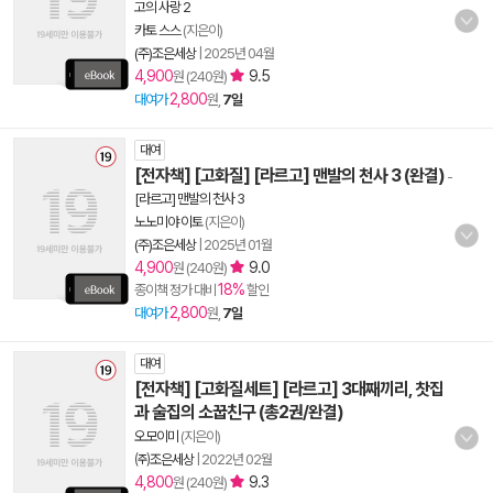
고의 사랑 2
카토 스스
(지은이)
(주)조은세상
|
2025년 04월
4,900
9.5
원 (240원)
2,800
대여가
원,
7일
대여
[전자책] [고화질] [라르고] 맨발의 천사 3 (완결)
-
[라르고] 맨발의 천사 3
노노미야 이토
(지은이)
(주)조은세상
|
2025년 01월
4,900
9.0
원 (240원)
18%
종이책 정가 대비
할인
2,800
대여가
원,
7일
대여
[전자책] [고화질세트] [라르고] 3대째끼리, 찻집
과 술집의 소꿉친구 (총2권/완결)
오모이미
(지은이)
㈜조은세상
|
2022년 02월
4,800
9.3
원 (240원)