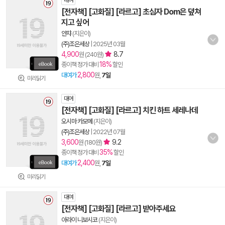
대여
[전자책] [고화질] [라르고] 초심자 Dom은 덮쳐
지고 싶어
얀챠
(지은이)
(주)조은세상
|
2025년 03월
4,900
8.7
원 (240원)
18%
종이책 정가 대비
할인
2,800
대여가
원,
7일
미리읽기
대여
[전자책] [고화질] [라르고] 치킨 하트 세레나데
오시마 카모메
(지은이)
(주)조은세상
|
2022년 07월
3,600
9.2
원 (180원)
35%
종이책 정가 대비
할인
2,400
대여가
원,
7일
미리읽기
대여
[전자책] [고화질] [라르고] 받아주세요
아라이 니보시코
(지은이)