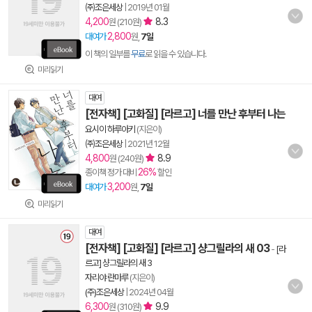
㈜조은세상
|
2019년 01월
4,200
8.3
원 (210원)
2,800
대여가
원,
7일
이 책의 일부를
무료
로 읽을 수 있습니다.
미리읽기
대여
[전자책] [고화질] [라르고] 너를 만난 후부터 나는
요시이 하루아키
(지은이)
㈜조은세상
|
2021년 12월
4,800
8.9
원 (240원)
26%
종이책 정가 대비
할인
3,200
대여가
원,
7일
미리읽기
대여
[전자책] [고화질] [라르고] 샹그릴라의 새 03
-
[라
르고] 샹그릴라의 새 3
자리야 란마루
(지은이)
(주)조은세상
|
2024년 04월
6,300
9.9
원 (310원)