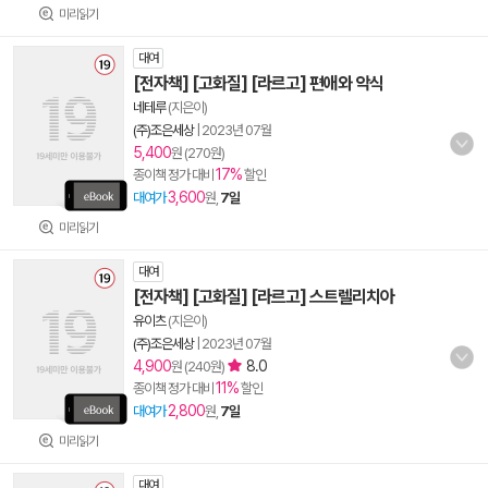
미리읽기
대여
[전자책] [고화질] [라르고] 편애와 악식
네테루
(지은이)
(주)조은세상
|
2023년 07월
5,400
원 (270원)
17%
종이책 정가 대비
할인
3,600
대여가
원,
7일
미리읽기
대여
[전자책] [고화질] [라르고] 스트렐리치아
유이츠
(지은이)
(주)조은세상
|
2023년 07월
4,900
8.0
원 (240원)
11%
종이책 정가 대비
할인
2,800
대여가
원,
7일
미리읽기
대여