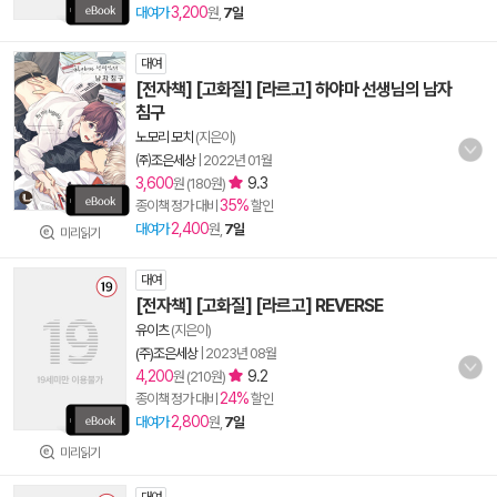
3,200
대여가
원,
7일
대여
[전자책] [고화질] [라르고] 하야마 선생님의 남자
침구
노모리 모치
(지은이)
㈜조은세상
|
2022년 01월
3,600
9.3
원 (180원)
35%
종이책 정가 대비
할인
2,400
대여가
원,
7일
미리읽기
대여
[전자책] [고화질] [라르고] REVERSE
유이츠
(지은이)
(주)조은세상
|
2023년 08월
4,200
9.2
원 (210원)
24%
종이책 정가 대비
할인
2,800
대여가
원,
7일
미리읽기