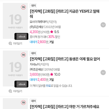
대여
[전자책] [고화질] [라르고] 지금은 YES라고 말해
줘
요시이 하루아키
(지은이)
(주)조은세상
|
2022년 06월
4,200
9.5
원 (210원)
30%
종이책 정가 대비
할인
2,800
대여가
원,
7일
미리읽기
대여
[전자책] [고화질] [라르고] 동생은 이제 필요 없어
치샤노미
(지은이)
㈜조은세상
|
2019년 08월
3,600
10.0
원 (180원)
2,400
대여가
원,
7일
이 책의 일부를
무료
로 읽을 수 있습니다.
미리읽기
대여
[전자책] [고화질] [라르고] 야한 거 가르쳐주세요