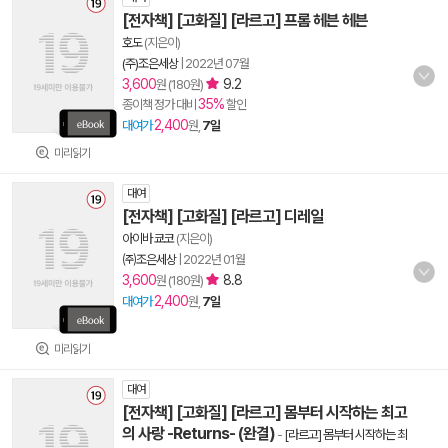
[전자책] [고화질] [라르고] 프롬 헤븐 헤븐
호도
(지은이)
(주)조은세상
|
2022년 07월
3,600
9.2
원 (180원)
35%
종이책 정가 대비
할인
2,400
대여가
원,
7일
미리읽기
대여
[전자책] [고화질] [라르고] 디레일
아이바 쿄코
(지은이)
㈜조은세상
|
2022년 01월
3,600
8.8
원 (180원)
2,400
대여가
원,
7일
미리읽기
대여
[전자책] [고화질] [라르고] 몸부터 시작하는 최고
의 사랑 -Returns- (완결)
-
[라르고] 몸부터 시작하는 최