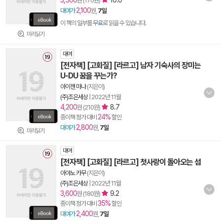
3,500
10.0
원 (170원)
2,100
대여가
원,
7일
이 책의 일부를
무료
로 읽을 수 있습니다.
미리읽기
대여
[전자책] [고화질] [라르고] 남자 기숙사의 장미는
U-DU 꿈을 꾸는가?
아이젠 마나
(지은이)
(주)조은세상
|
2022년 11월
4,200
8.7
원 (210원)
24%
종이책 정가 대비
할인
2,800
대여가
원,
7일
미리읽기
대여
[전자책] [고화질] [라르고] 첫사랑이 돌아오는 섬
아야노 카무
(지은이)
(주)조은세상
|
2022년 11월
3,600
9.2
원 (180원)
35%
종이책 정가 대비
할인
2,400
대여가
원,
7일