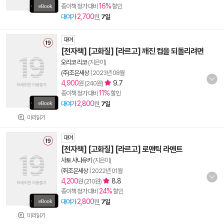
16%
종이책 정가 대비
할인
2,700
대여가
원,
7일
대여
[전자책] [고화질] [라르고] 깨진 컵을 되돌리려면
오리코 리코
(지은이)
(주)조은세상
|
2023년 08월
4,900
9.7
원 (240원)
11%
종이책 정가 대비
할인
2,800
대여가
원,
7일
미리읽기
대여
[전자책] [고화질] [라르고] 로맨틱 라멘트
사토 사나유키
(지은이)
㈜조은세상
|
2022년 01월
4,200
8.8
원 (210원)
24%
종이책 정가 대비
할인
2,800
대여가
원,
7일
미리읽기