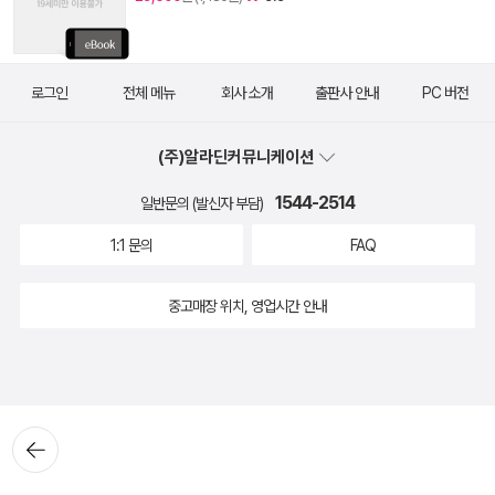
로그인
전체 메뉴
회사 소개
출판사 안내
PC 버전
(주)알라딘커뮤니케이션
1544-2514
일반문의 (발신자 부담)
1:1 문의
FAQ
중고매장 위치, 영업시간 안내
뒤로가
기