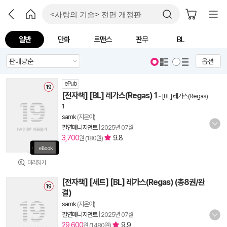
일반
만화
로맨스
판무
BL
옵션
ePub
[전자책] [BL] 레가스(Regas) 1
-
[BL] 레가스(Regas)
1
samk
(지은이)
필연매니지먼트
|
2025년 07월
3,700
9.8
원 (180원)
미리읽기
[전자책] [세트] [BL] 레가스(Regas) (총8권/완
결)
samk
(지은이)
필연매니지먼트
|
2025년 07월
29,600
9.9
원 (1,480원)