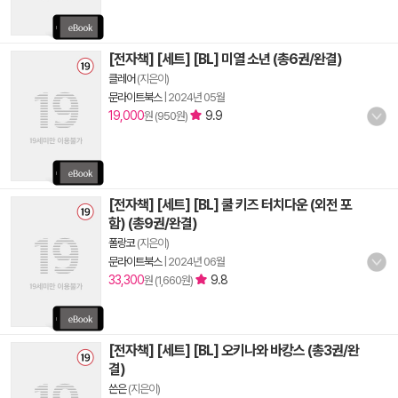
[전자책] [세트] [BL] 미열 소년 (총6권/완결)
클레어
(지은이)
문라이트북스
|
2024년 05월
19,000
9.9
원 (950원)
[전자책] [세트] [BL] 쿨 키즈 터치다운 (외전 포
함) (총9권/완결)
폴랑코
(지은이)
문라이트북스
|
2024년 06월
33,300
9.8
원 (1,660원)
[전자책] [세트] [BL] 오키나와 바캉스 (총3권/완
결)
쓴은
(지은이)