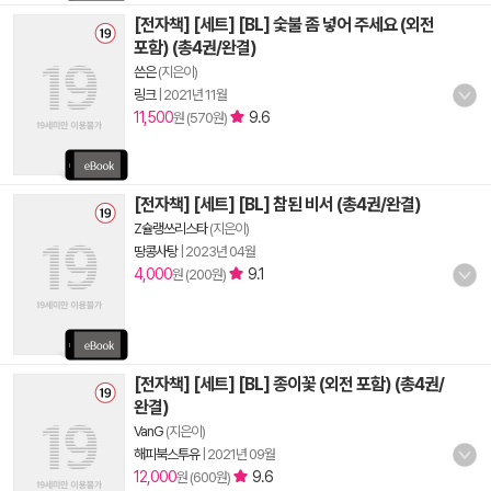
[전자책] [세트] [BL] 숯불 좀 넣어 주세요 (외전
포함) (총4권/완결)
쓴은
(지은이)
링크
|
2021년 11월
11,500
9.6
원 (570원)
[전자책] [세트] [BL] 참된 비서 (총4권/완결)
Z슐랭쓰리스타
(지은이)
땅콩사탕
|
2023년 04월
4,000
9.1
원 (200원)
[전자책] [세트] [BL] 종이꽃 (외전 포함) (총4권/
완결)
VanG
(지은이)
해피북스투유
|
2021년 09월
12,000
9.6
원 (600원)