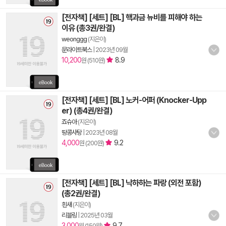
[전자책] [세트] [BL] 핵과금 뉴비를 피해야 하는
이유 (총3권/완결)
weonggg
(지은이)
문라이트북스
|
2023년 09월
10,200
8.9
원 (510원)
[전자책] [세트] [BL] 노커-어퍼 (Knocker-Upp
er) (총4권/완결)
죠슈아
(지은이)
땅콩사탕
|
2023년 08월
4,000
9.2
원 (200원)
[전자책] [세트] [BL] 낙하하는 파랑 (외전 포함)
(총2권/완결)
흰새
(지은이)
리블링
|
2025년 03월
3,000
9.7
원 (150원)