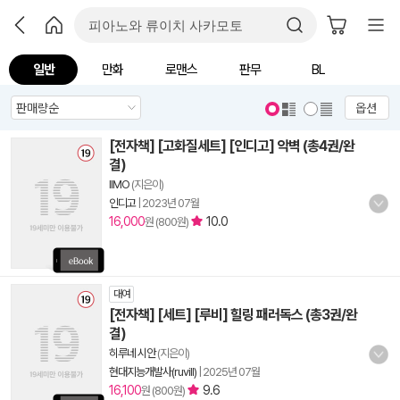
일반
만화
로맨스
판무
BL
옵션
[전자책] [고화질세트] [인디고] 악벽 (총4권/완
결)
IIMO
(지은이)
인디고
|
2023년 07월
16,000
10.0
원 (800원)
대여
[전자책] [세트] [루비] 힐링 패러독스 (총3권/완
결)
히루네 시안
(지은이)
현대지능개발사(ruvill)
|
2025년 07월
16,100
9.6
원 (800원)