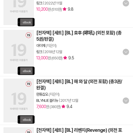
링크
|
2022년 11월
10,200
9.8
원 (510원)
[전자책] [세트] [BL] 효후 (哮吼) (외전 포함) (총
5권/완결)
아이제
(지은이)
링크
|
2018년 12월
13,000
9.5
원 (650원)
[전자책] [세트] [BL] 해 와 달 (외전 포함) (총3권/
완결)
완동십오
(지은이)
BLYNUE 블리뉴
|
2017년 12월
7,600
9.4
원 (380원)
[전자책] [세트] [BL] 리벤지(Revenge) (외전 포