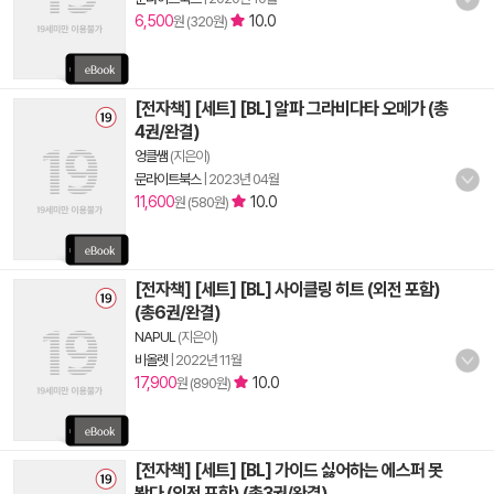
6,500
10.0
원 (320원)
[전자책] [세트] [BL] 알파 그라비다타 오메가 (총
4권/완결)
엉클쌤
(지은이)
문라이트북스
|
2023년 04월
11,600
10.0
원 (580원)
[전자책] [세트] [BL] 사이클링 히트 (외전 포함)
(총6권/완결)
NAPUL
(지은이)
비올렛
|
2022년 11월
17,900
10.0
원 (890원)
[전자책] [세트] [BL] 가이드 싫어하는 에스퍼 못
봤다 (외전 포함) (총3권/완결)