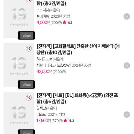
함) (총3권/완결)
초코치치
(지은이)
플레이룸
|
2023년 04월
4,000
9.1
원 (200원)
[전자책] [고화질세트] 잔혹한 신이 지배한다 (애
장판) (총10권/완결)
하기오 모토
(지은이)
서울미디어코믹스/DCW
|
2024년 05월
42,000
원 (2,100원)
[전자책] [세트] [BL] 화화몽(火花夢) (외전 포
함) (총5권/완결)
담적단
(지은이)
러스트
|
2021년 11월
17,500
9.3
원 (870원)