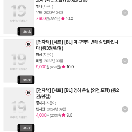
빛냐
(지은이)
뮤트
|
2023년 04월
7,600
10.0
원 (380원)
[전자책] [세트] [BL] 이 구역의 변태 살인마입니
다 (총3권/완결)
당성
(지은이)
미열
|
2023년 03월
9,000
10.0
원 (450원)
[전자책] [세트] [BL] 영하 온실 (외전 포함) (총2
권/완결)
종이지
(지은이)
텐시안
|
2024년 09월
4,000
9.6
원 (200원)