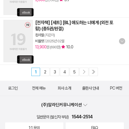
[전자책] [세트] [BL] 애도하는 너에게 (외전 포
함) (총5권/완결)
흰사월
(지은이)
비올렛
|
2025년 02월
13,900
10.0
원 (690원)
1
2
3
4
5
로그인
전체 메뉴
회사 소개
출판사 안내
PC 버전
(주)알라딘커뮤니케이션
1544-2514
일반문의 (발신자 부담)
1:1 문의
FAQ