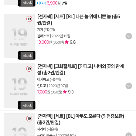
6,900
대여가
원,
7일
[전자책] [세트] [BL] 나쁜 놈 위에 나쁜 놈 (총5
권/완결)
계자
(지은이)
블래스트
|
2022년 12월
13,000
9.8
원 (650원)
[전자책] [고화질세트] [인디고] 나비와 꽃의 관계
성 (총2권/완결)
아카베코
(지은이)
인디고
|
2023년 07월
7,000
9.3
원 (350원)
[전자책] [세트] [BL] 아무도 모른다 (외전증보판)
(총2권/완결)
체레네
(지은이)
문라이트북스
|
2020년 10월