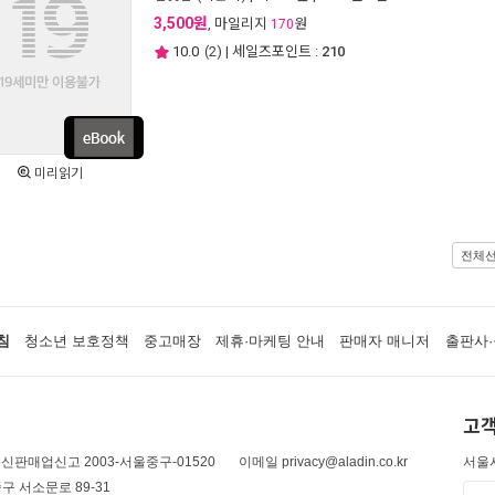
3,500원
, 마일리지
원
170
10.0
(
2
) | 세일즈포인트 :
210
미리읽기
전체
침
청소년 보호정책
중고매장
제휴·마케팅 안내
판매자 매니저
출판사·
고객
신판매업신고 2003-서울중구-01520
이메일 privacy@aladin.co.kr
서울시
구 서소문로 89-31