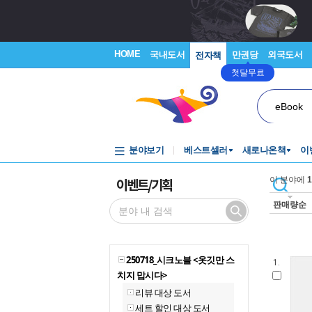
HOME
국내도서
만권당
외국도서
전자책
첫달무료
eBook
분야보기
베스트셀러
새로나온책
이
이벤트/기획
이 분야에
1
판매량순
250718_시크노블 <옷깃만 스
1.
치지 맙시다>
리뷰 대상 도서
세트 할인 대상 도서