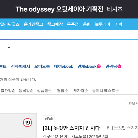
알라딘굿즈
온라인중고
중고매장
우주점
음반
블루레이
커피
벤트
전자책캐시
오디오북
대여eBook
연재eBook
만권당
N
N
개의 상품이 있습니다.
출간일순
등록일순
상품명순
평점순
저가격순
종이책 베스트순
전체
ePub
[BL] 옷깃만 스치지 맙시다
[BL] 옷깃만 스
ㅣ
김곶감
(지은이) |
시크노블
| 2025년 5월