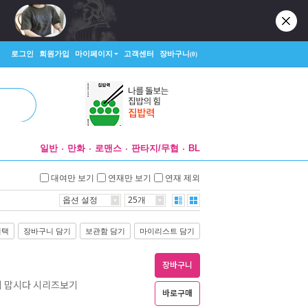
로그인
회원가입
마이페이지
고객센터
장바구니
(0)
일반
만화
로맨스
판타지/무협
BL
대여만 보기
연재만 보기
연재 제외
옵션 설정
25개
선택
장바구니 담기
보관함 담기
마이리스트 담기
장바구니
치지 맙시다 시리즈보기
바로구매