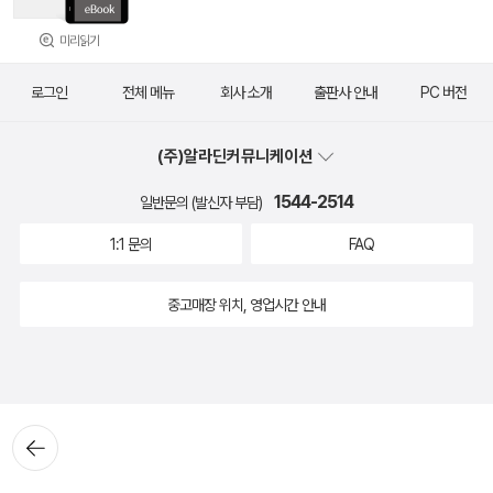
미리읽기
로그인
전체 메뉴
회사 소개
출판사 안내
PC 버전
(주)알라딘커뮤니케이션
1544-2514
일반문의 (발신자 부담)
1:1 문의
FAQ
중고매장 위치, 영업시간 안내
뒤로가
기