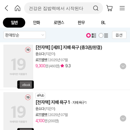
일반
만화
로맨스
판무
BL
옵션
[전자책] [세트] 지배 욕구 (총3권/완결)
윤소다
(지은이)
로즈벨벳
|
2025년 07월
9,300
9.3
원 (460원)
ePub
[전자책] 지배 욕구 1
-
지배 욕구 1
윤소다
(지은이)
로즈벨벳
|
2025년 07월
4,100
원 (200원)