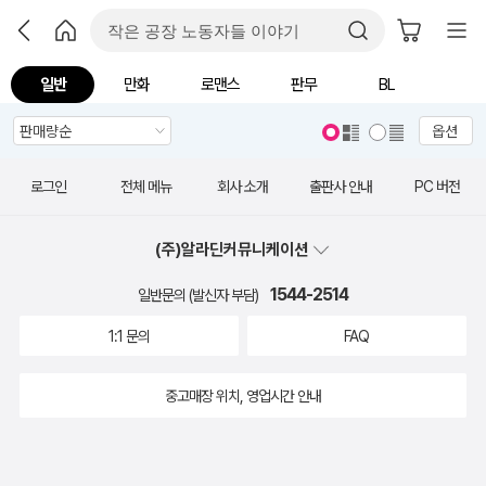
일반
만화
로맨스
판무
BL
옵션
로그인
전체 메뉴
회사 소개
출판사 안내
PC 버전
(주)알라딘커뮤니케이션
1544-2514
일반문의 (발신자 부담)
1:1 문의
FAQ
중고매장 위치, 영업시간 안내