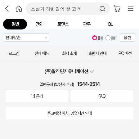
일반
만화
로맨스
판무
BL
옵션
로그인
전체 메뉴
회사 소개
출판사 안내
PC 버전
(주)알라딘커뮤니케이션
1544-2514
일반문의 (발신자 부담)
1:1 문의
FAQ
중고매장 위치, 영업시간 안내