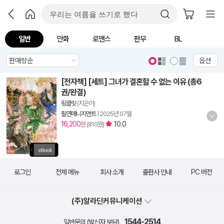
일반
만화
로맨스
판무
BL
옵션
[전자책] [세트] 그녀가 결혼할 수 없는 이유 (총6
권/완결)
링클릿
(지은이)
필연매니지먼트
|
2025년 07월
16,200
10.0
원 (810원)
로그인
전체 메뉴
회사 소개
출판사 안내
PC 버전
(주)알라딘커뮤니케이션
1544-2514
일반문의 (발신자 부담)