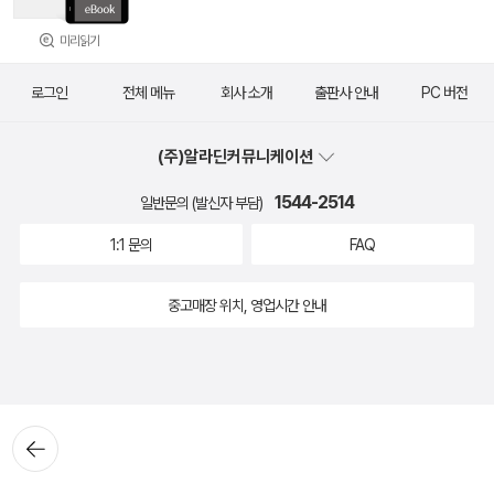
미리읽기
로그인
전체 메뉴
회사 소개
출판사 안내
PC 버전
(주)알라딘커뮤니케이션
1544-2514
일반문의 (발신자 부담)
1:1 문의
FAQ
중고매장 위치, 영업시간 안내
뒤로가
기