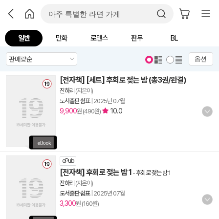
일반
만화
로맨스
판무
BL
옵션
[전자책] [세트] 후회로 젖는 밤 (총3권/완결)
진하리
(지은이)
도서출판 쉼표
|
2025년 07월
9,900
10.0
원 (490원)
ePub
[전자책] 후회로 젖는 밤 1
-
후회로 젖는 밤 1
진하리
(지은이)
도서출판 쉼표
|
2025년 07월
3,300
원 (160원)