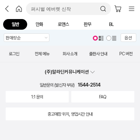
일반
만화
로맨스
판무
BL
옵션
로그인
전체 메뉴
회사 소개
출판사 안내
PC 버전
(주)알라딘커뮤니케이션
1544-2514
일반문의 (발신자 부담)
1:1 문의
FAQ
중고매장 위치, 영업시간 안내