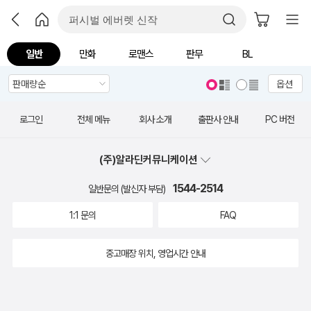
일반
만화
로맨스
판무
BL
옵션
로그인
전체 메뉴
회사 소개
출판사 안내
PC 버전
(주)알라딘커뮤니케이션
1544-2514
일반문의 (발신자 부담)
1:1 문의
FAQ
중고매장 위치, 영업시간 안내