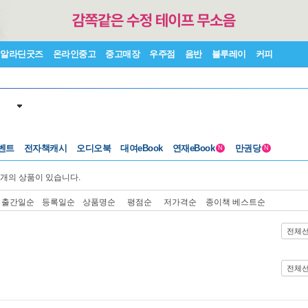
알라딘굿즈
온라인중고
중고매장
우주점
음반
블루레이
커피
벤트
전자책캐시
오디오북
대여eBook
연재eBook
만권당
N
N
개의 상품이 있습니다.
출간일순
등록일순
상품명순
평점순
저가격순
종이책 베스트순
전체
전체