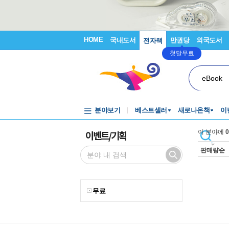
HOME
국내도서
만권당
외국도서
전자책
첫달무료
eBook
분야보기
베스트셀러
새로나온책
이
이벤트/기획
이 분야에
0
판매량순
무료