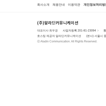
회사소개
채용안내
이용약관
개인정보처리방
(주)알라딘커뮤니케이션
대표이사 최우경
사업자등록 201-81-23094
통
호스팅 제공자 알라딘커뮤니케이션
(본사) 서울시 중
ⓒ Aladin Communication. All Rights Reserved.