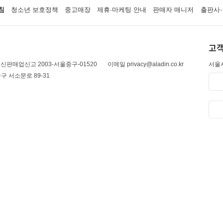
침
청소년 보호정책
중고매장
제휴·마케팅 안내
판매자 매니저
출판사·
고객
신판매업신고 2003-서울중구-01520
이메일 privacy@aladin.co.kr
서울시
구 서소문로 89-31