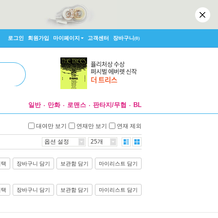
로그인
회원가입
마이페이지
고객센터
장바구니
(0)
일반
만화
로맨스
판타지/무협
BL
대여만 보기
연재만 보기
연재 제외
옵션 설정
25개
선택
장바구니 담기
보관함 담기
마이리스트 담기
선택
장바구니 담기
보관함 담기
마이리스트 담기