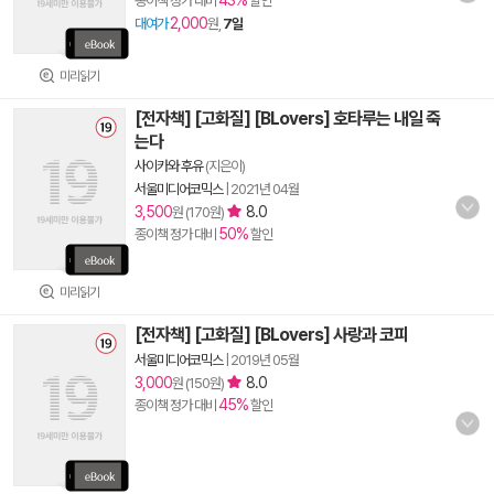
43%
종이책 정가 대비
할인
2,000
대여가
원,
7일
미리읽기
[전자책] [고화질] [BLovers] 호타루는 내일 죽
는다
사이카와 후유
(지은이)
서울미디어코믹스
|
2021년 04월
3,500
8.0
원 (170원)
50%
종이책 정가 대비
할인
미리읽기
[전자책] [고화질] [BLovers] 사랑과 코피
서울미디어코믹스
|
2019년 05월
3,000
8.0
원 (150원)
45%
종이책 정가 대비
할인