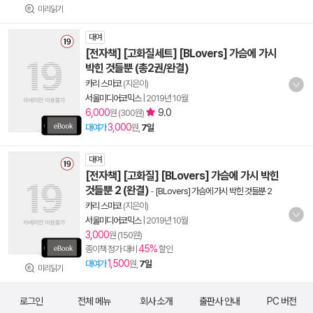
미리읽기
대여
[전자책] [고화질세트] [BLovers] 가슴에 가시
박힌 것들뿐 (총2권/완결)
카리 스마코
(지은이)
서울미디어코믹스
|
2019년 10월
6,000
9.0
원 (300원)
3,000
대여가
원,
7일
대여
[전자책] [고화질] [BLovers] 가슴에 가시 박힌
것들뿐 2 (완결)
-
[BLovers] 가슴에 가시 박힌 것들뿐 2
카리 스마코
(지은이)
서울미디어코믹스
|
2019년 10월
3,000
원 (150원)
45%
종이책 정가 대비
할인
1,500
대여가
원,
7일
미리읽기
로그인
전체 메뉴
회사 소개
출판사 안내
PC 버전