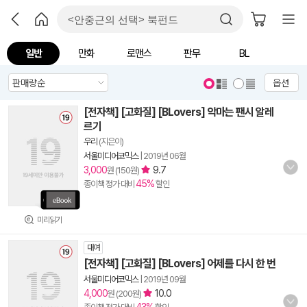
일반
만화
로맨스
판무
BL
옵션
[전자책] [고화질] [BLovers] 악마는 팬시 알레
르기
우리
(지은이)
서울미디어코믹스
|
2019년 06월
3,000
9.7
원 (150원)
45%
종이책 정가 대비
할인
미리읽기
대여
[전자책] [고화질] [BLovers] 어제를 다시 한 번
서울미디어코믹스
|
2019년 09월
4,000
10.0
원 (200원)