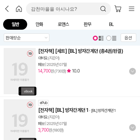
일반
만화
로맨스
판무
BL
옵션
[전자책] [세트] [BL] 방자간계뎐 (총4권/완결)
아비오
(지은이)
페브
|
2025년 07월
14,700
10.0
원 (730원)
ePub
[전자책] [BL] 방자간계뎐 1
-
[BL] 방자간계뎐 1
아비오
(지은이)
페브
|
2025년 07월
3,700
원 (180원)