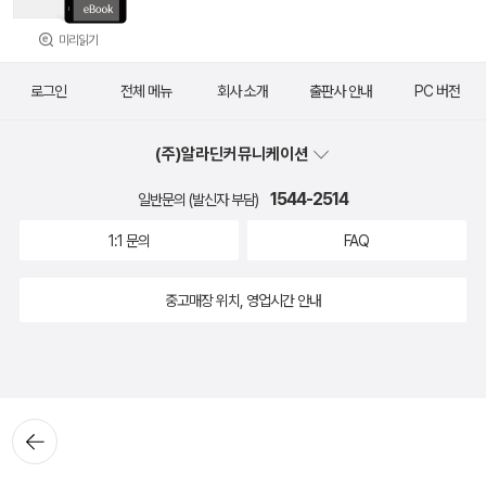
미리읽기
로그인
전체 메뉴
회사 소개
출판사 안내
PC 버전
(주)알라딘커뮤니케이션
1544-2514
일반문의 (발신자 부담)
1:1 문의
FAQ
중고매장 위치, 영업시간 안내
뒤로가
기