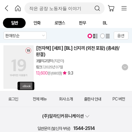
일반
만화
로맨스
판무
BL
옵션
[전자책] [세트] [BL] 신지끼 (외전 포함) (총4권/
완결)
3월의고양이
(지은이)
링크
|
2025년 07월
13,600
9.3
원 (680원)
로그인
전체 메뉴
회사 소개
출판사 안내
PC 버전
(주)알라딘커뮤니케이션
1544-2514
일반문의 (발신자 부담)