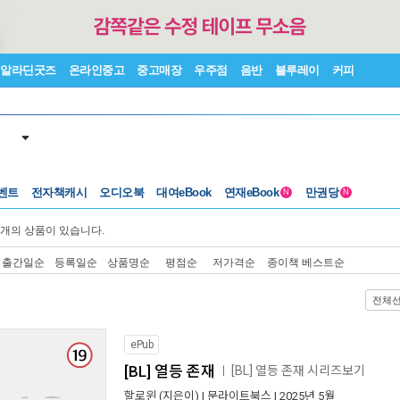
알라딘굿즈
온라인중고
중고매장
우주점
음반
블루레이
커피
벤트
전자책캐시
오디오북
대여eBook
연재eBook
만권당
N
N
개의 상품이 있습니다.
출간일순
등록일순
상품명순
평점순
저가격순
종이책 베스트순
전체
ePub
[BL] 열등 존재
[BL] 열등 존재 시리즈보기
ㅣ
할로윈
(지은이) |
문라이트북스
| 2025년 5월