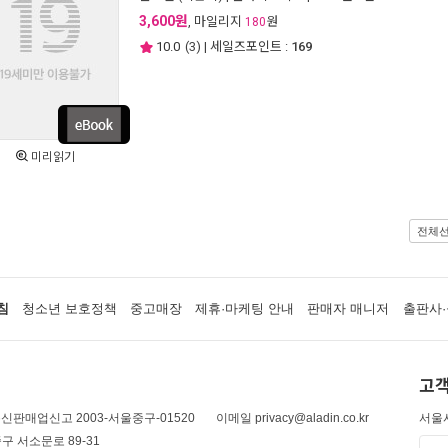
3,600원
, 마일리지
원
180
10.0
(
3
) | 세일즈포인트 :
169
미리읽기
전체
침
청소년 보호정책
중고매장
제휴·마케팅 안내
판매자 매니저
출판사·
고객
신판매업신고 2003-서울중구-01520
이메일 privacy@aladin.co.kr
서울시
구 서소문로 89-31