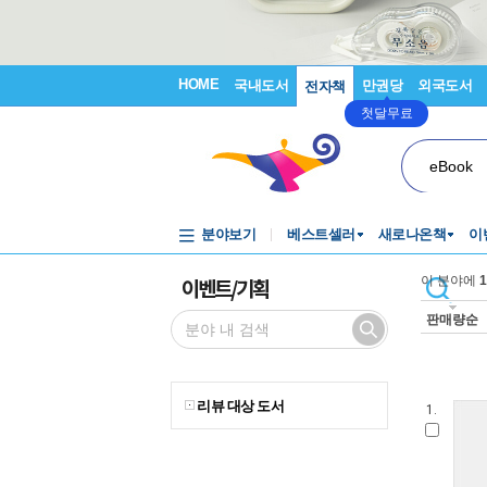
HOME
국내도서
만권당
외국도서
전자책
첫달무료
eBook
분야보기
베스트셀러
새로나온책
이
이벤트/기획
이 분야에
1
판매량순
리뷰 대상 도서
1.