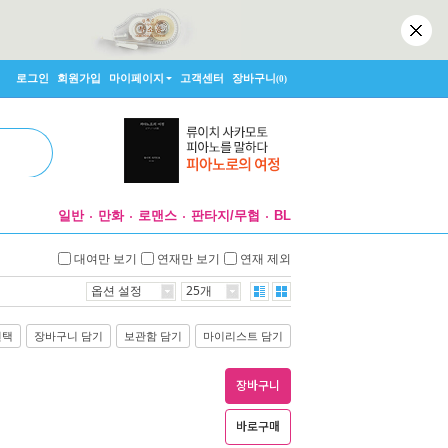
로그인
회원가입
마이페이지
고객센터
장바구니
(0)
일반
만화
로맨스
판타지/무협
BL
대여만 보기
연재만 보기
연재 제외
옵션 설정
25개
선택
장바구니 담기
보관함 담기
마이리스트 담기
장바구니
바로구매