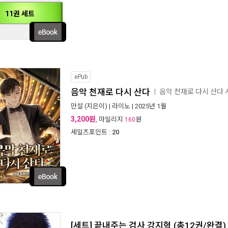
11권 세트
ePub
음악 천재로 다시 산다
음악 천재로 다시 산다
ㅣ
만설
(지은이) |
라이노
| 2025년 1월
3,200원
, 마일리지
원
160
세일즈포인트 :
20
[세트] 끝내주는 검사 강지혁 (총12권/완결)