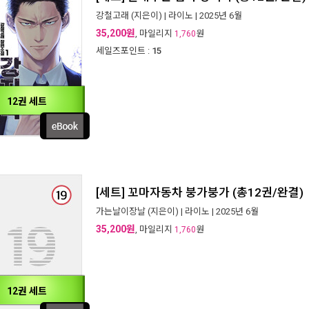
강철고래
(지은이) |
라이노
| 2025년 6월
35,200원
, 마일리지
원
1,760
세일즈포인트 :
15
12권 세트
[세트] 꼬마자동차 붕가붕가 (총12권/완결)
가는날이장날
(지은이) |
라이노
| 2025년 6월
35,200원
, 마일리지
원
1,760
12권 세트