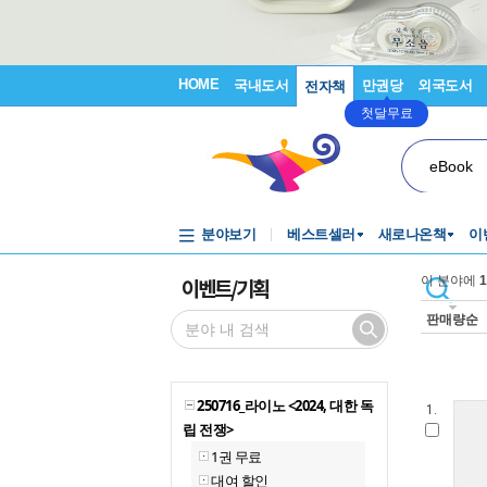
HOME
국내도서
만권당
외국도서
전자책
첫달무료
eBook
분야보기
베스트셀러
새로나온책
이
이벤트/기획
이 분야에
1
판매량순
250716_라이노 <2024, 대한 독
1.
립 전쟁>
1권 무료
대여 할인