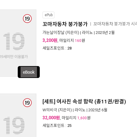
ePub
꼬마자동차 붕가붕가
꼬마자동차 붕가붕가 시
ㅣ
가는날이장날
(지은이) |
라이노
| 2025년 2월
3,200원
, 마일리지
원
160
세일즈포인트 :
28
[세트] 여사친 속성 함락 (총11권/완결)
W의비극
(지은이) |
라이노
| 2025년 6월
32,000원
, 마일리지
원
1,600
세일즈포인트 :
25