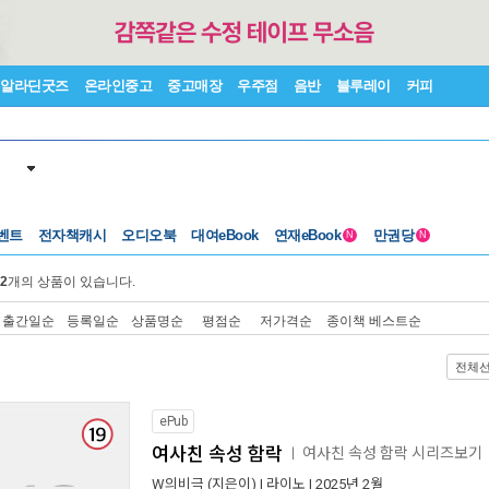
알라딘굿즈
온라인중고
중고매장
우주점
음반
블루레이
커피
벤트
전자책캐시
오디오북
대여eBook
연재eBook
만권당
N
N
2
개의 상품이 있습니다.
출간일순
등록일순
상품명순
평점순
저가격순
종이책 베스트순
전체
ePub
여사친 속성 함락
여사친 속성 함락 시리즈보기
ㅣ
W의비극
(지은이) |
라이노
| 2025년 2월