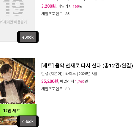
3,200원
, 마일리지
원
160
세일즈포인트 :
35
[세트] 음악 천재로 다시 산다 (총12권/완결)
만설
(지은이) |
라이노
| 2025년 6월
35,200원
, 마일리지
원
1,760
세일즈포인트 :
30
12권 세트