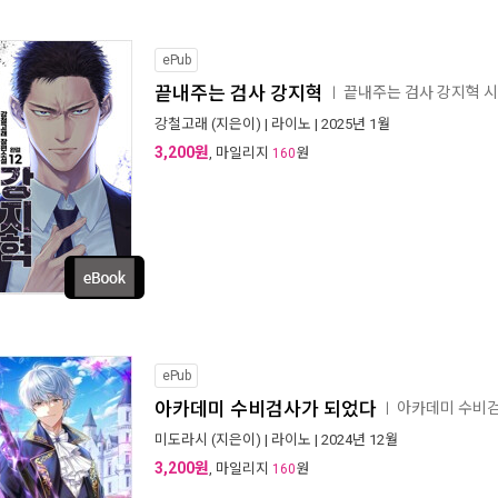
ePub
끝내주는 검사 강지혁
끝내주는 검사 강지혁 
ㅣ
강철고래
(지은이) |
라이노
| 2025년 1월
3,200원
, 마일리지
원
160
ePub
아카데미 수비검사가 되었다
아카데미 수비
ㅣ
미도라시
(지은이) |
라이노
| 2024년 12월
3,200원
, 마일리지
원
160