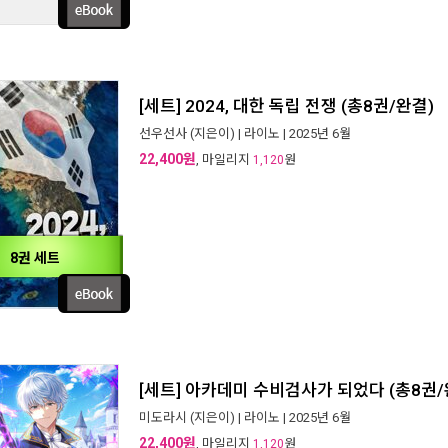
[세트] 2024, 대한 독립 전쟁 (총8권/완결)
선우선사
(지은이) |
라이노
| 2025년 6월
22,400원
, 마일리지
원
1,120
8권 세트
[세트] 아카데미 수비검사가 되었다 (총8권/
미도라시
(지은이) |
라이노
| 2025년 6월
22,400원
, 마일리지
원
1,120