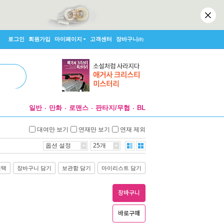
로그인
회원가입
마이페이지
고객센터
장바구니
(0)
일반
만화
로맨스
판타지/무협
BL
대여만 보기
연재만 보기
연재 제외
옵션 설정
25개
선택
장바구니 담기
보관함 담기
마이리스트 담기
장바구니
바로구매