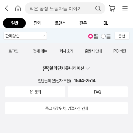
일반
만화
로맨스
판무
BL
옵션
로그인
전체 메뉴
회사 소개
출판사 안내
PC 버전
(주)알라딘커뮤니케이션
1544-2514
일반문의 (발신자 부담)
1:1 문의
FAQ
중고매장 위치, 영업시간 안내