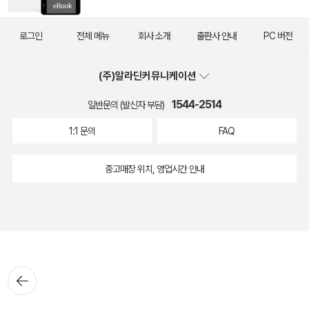
로그인
전체 메뉴
회사 소개
출판사 안내
PC 버전
(주)알라딘커뮤니케이션
1544-2514
일반문의 (발신자 부담)
1:1 문의
FAQ
중고매장 위치, 영업시간 안내
뒤로가
기