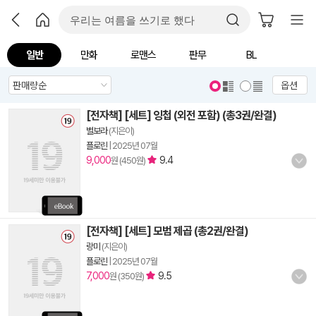
일반
만화
로맨스
판무
BL
옵션
[전자책] [세트] 잉첩 (외전 포함) (총3권/완결)
별보라
(지은이)
플로린
|
2025년 07월
9,000
9.4
원 (450원)
[전자책] [세트] 모범 제곱 (총2권/완결)
랑미
(지은이)
플로린
|
2025년 07월
7,000
9.5
원 (350원)