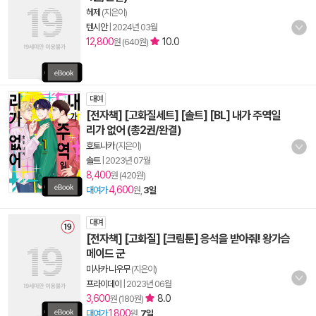
헤제
(지은이)
텐시안
|
2024년 03월
12,800
10.0
원 (640원)
대여
[전자책] [고화질세트] [솔트] [BL] 내가 주역일
리가 없어 (총2권/완결)
호토나카
(지은이)
솔트
|
2023년 07월
8,400
원 (420원)
4,600
대여가
원,
3일
대여
[전자책] [고화질] [크림툰] 응석을 받아줘! 왕가슴
메이드 군
미사카 니우무
(지은이)
프라이데이
|
2023년 06월
3,600
8.0
원 (180원)
1,800
대여가
원,
7일