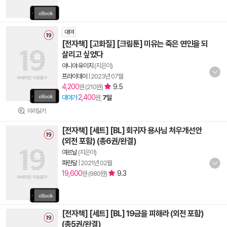
대여
[전자책] [고화질] [크림툰] 미유는 죽은 연인을 되
살리고 싶었다
아니야 유이지
(지은이)
프라이데이
|
2023년 07월
4,200
9.5
원 (210원)
2,400
대여가
원,
7일
미리읽기
[전자책] [세트] [BL] 회귀자 용사님 처우개선안
(외전 포함) (총6권/완결)
여르날
(지은이)
파란달
|
2021년 02월
19,600
9.3
원 (980원)
[전자책] [세트] [BL] 19금을 피해라 (외전 포함)
(총5권/완결)