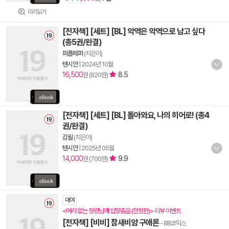
미리읽기
[전자책] [세트] [BL] 악역은 악역으로 남고 싶다
(총5권/완결)
퍼플페퍼
(지은이)
텐시안
|
2024년 10월
16,500
8.5
원 (820원)
[전자책] [세트] [BL] 돌아와요, 나의 히어로! (총4
권/완결)
김욀
(지은이)
텐시안
|
2025년 05월
14,000
9.9
원 (700원)
대여
<머리 없는 정령님께 입맞춤을 (한정판)> 리뷰 이벤트
[전자책] [비비] 참새비얌 구애론
- BB코믹스