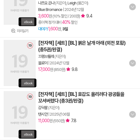
나츠오 은나
(지은이),
Leigh
(옮긴이)
Blue Bromance
|
2024년 12월
3,600
9.4
원 (10% 할인 / 200원)
40%
종이책 정가 대비
할인
1,600
대여가
원,
3일
미리읽기
[전자책] [세트] [BL] 붉은 날개 아래 (외전 포함)
(총5권/완결)
끄렘브륄레
(지은이)
블로이
|
2024년 12월
17,000
9.8
원 (850원)
[전자책] [세트] [BL] 호감도 올리려다 광공들을
꼬셔버렸다 (총3권/완결)
김덕팔
(지은이)
텐시안
|
2025년 06월
11,000
7.8
원 (550원)