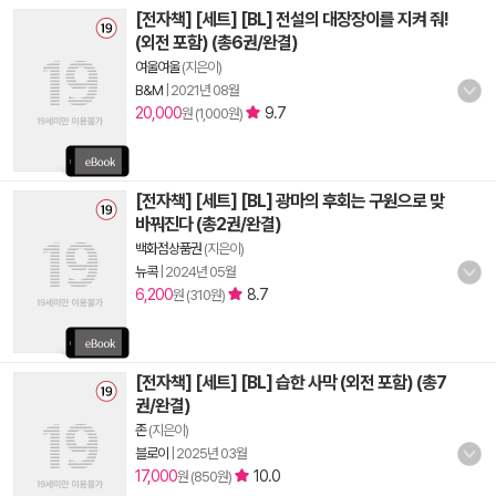
[전자책] [세트] [BL] 전설의 대장장이를 지켜 줘!
(외전 포함) (총6권/완결)
여울여울
(지은이)
B&M
|
2021년 08월
20,000
9.7
원 (1,000원)
[전자책] [세트] [BL] 광마의 후회는 구원으로 맞
바꿔진다 (총2권/완결)
백화점상품권
(지은이)
뉴콕
|
2024년 05월
6,200
8.7
원 (310원)
[전자책] [세트] [BL] 습한 사막 (외전 포함) (총7
권/완결)
존
(지은이)
블로이
|
2025년 03월
17,000
10.0
원 (850원)