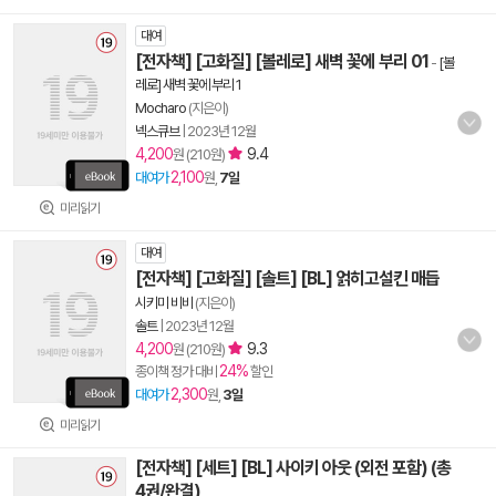
대여
[전자책] [고화질] [볼레로] 새벽 꽃에 부리 01
-
[볼
레로] 새벽 꽃에 부리 1
Mocharo
(지은이)
넥스큐브
|
2023년 12월
4,200
9.4
원 (210원)
2,100
대여가
원,
7일
미리읽기
대여
[전자책] [고화질] [솔트] [BL] 얽히고설킨 매듭
시키미 비비
(지은이)
솔트
|
2023년 12월
4,200
9.3
원 (210원)
24%
종이책 정가 대비
할인
2,300
대여가
원,
3일
미리읽기
[전자책] [세트] [BL] 사이키 아웃 (외전 포함) (총
4권/완결)