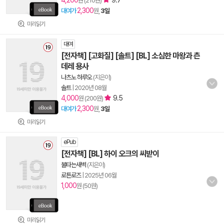
4,200
9.7
원 (210원)
2,300
대여가
원,
3일
미리읽기
대여
[전자책] [고화질] [솔트] [BL] 소심한 마왕과 츤
데레 용사
나츠노 하루오
(지은이)
솔트
|
2020년 08월
4,000
9.5
원 (200원)
2,300
대여가
원,
3일
미리읽기
ePub
[전자책] [BL] 하이 오크의 씨받이
불타는새벽
(지은이)
로튼로즈
|
2025년 06월
1,000
원 (50원)
미리읽기