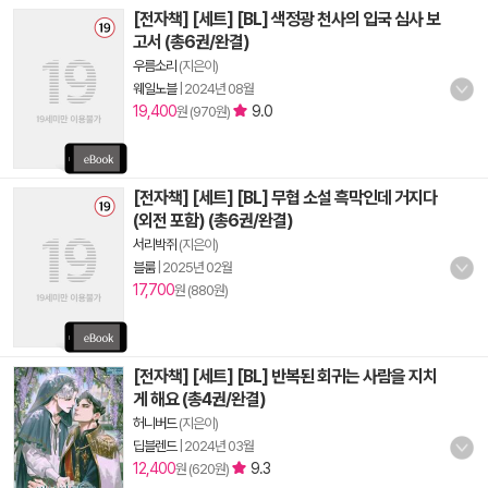
[전자책] [세트] [BL] 색정광 천사의 입국 심사 보
고서 (총6권/완결)
우름소리
(지은이)
웨일노블
|
2024년 08월
19,400
9.0
원 (970원)
[전자책] [세트] [BL] 무협 소설 흑막인데 거지다
(외전 포함) (총6권/완결)
서리박쥐
(지은이)
블룸
|
2025년 02월
17,700
원 (880원)
[전자책] [세트] [BL] 반복된 회귀는 사람을 지치
게 해요 (총4권/완결)
허니버드
(지은이)
딥블렌드
|
2024년 03월
12,400
9.3
원 (620원)