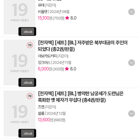
유테
(지은이)
비올렛
|
2024년 08월
15,100
8.0
원 (750원)
[전자책] [세트] [BL] 저주받은 북부대공의 주인이
되었다 (총2권/완결)
아보카도커피
(지은이)
잉크어스
|
2024년 11월
6,000
8.0
원 (300원)
[전자책] [세트] [BL] 병약한 남궁세가 도련님은
흑화한 옛 제자가 무섭다 (총4권/완결)
즈옌
(지은이)
블룸
|
2024년 12월
13,600
원 (680원)