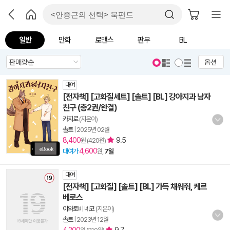
일반
만화
로맨스
판무
BL
옵션
대여
[전자책] [고화질세트] [솔트] [BL] 강아지과 남자
친구 (총2권/완결)
카지로
(지은이)
솔트
|
2025년 02월
8,400
9.5
원 (420원)
4,600
대여가
원,
7일
대여
[전자책] [고화질] [솔트] [BL] 가득 채워줘, 케르
베로스
이와토비 네코
(지은이)
솔트
|
2023년 12월