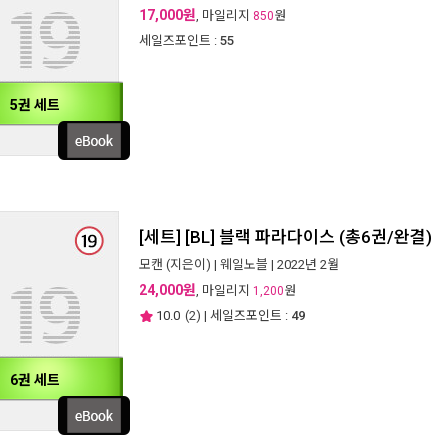
17,000원
, 마일리지
원
850
세일즈포인트 :
55
5권 세트
[세트] [BL] 블랙 파라다이스 (총6권/완결)
모캔
(지은이) |
웨일노블
| 2022년 2월
24,000원
, 마일리지
원
1,200
10.0
(
2
) | 세일즈포인트 :
49
6권 세트