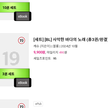
10권 세트
[세트] [BL] 사악한 바다의 노래 (총3권/완결
캐슈
(지은이) |
블룸
| 2024년 10월
9,900원
, 마일리지
원
490
세일즈포인트 :
95
3권 세트
ePub