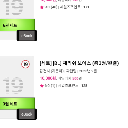
940
9.8
(
46
) | 세일즈포인트 :
171
6권 세트
[세트] [BL] 체리쉬 보이스 (총3권/완결)
감건시
(지은이) |
파란달
| 2025년 2월
10,000원
, 마일리지
원
500
6.0
(
1
) | 세일즈포인트 :
128
3권 세트