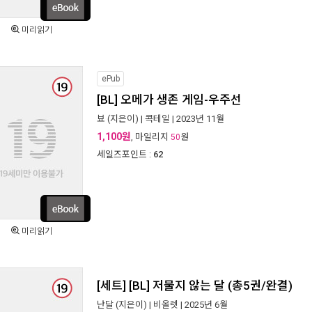
미리읽기
ePub
[BL] 오메가 생존 게임-우주선
뵤
(지은이) |
콕테일
| 2023년 11월
1,100원
, 마일리지
원
50
세일즈포인트 :
62
미리읽기
[세트] [BL] 저물지 않는 달 (총5권/완결)
난달
(지은이) |
비올렛
| 2025년 6월