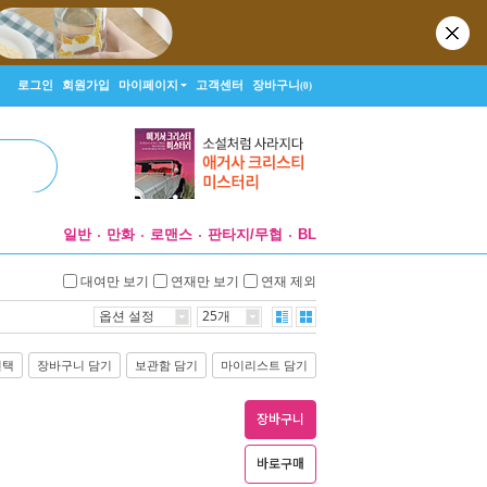
로그인
회원가입
마이페이지
고객센터
장바구니
(0)
일반
만화
로맨스
판타지/무협
BL
대여만 보기
연재만 보기
연재 제외
옵션 설정
25개
선택
장바구니 담기
보관함 담기
마이리스트 담기
장바구니
바로구매