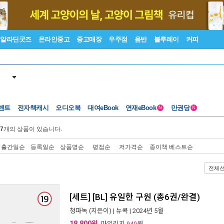
알라딘굿즈
온라인중고
중고매장
우주점
음반
블루레이
커피
벤트
전자책캐시
오디오북
대여eBook
연재eBook
만권당
N
N
7
개의 상품이 있습니다.
출간일순
등록일순
상품명순
평점순
저가격순
종이책 베스트순
전체
[세트] [BL] 유일한 구원 (총6권/완결)
청파녹
(지은이) |
뉴콕
| 2024년 5월
18,800원
, 마일리지
원