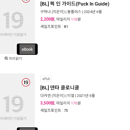
[BL] 퍽 인 가이드(Puck In Guide)
구하나
(지은이) |
툰플러스
| 2024년 6월
2,200원
, 마일리지
원
110
세일즈포인트 :
81
미리읽기
ePub
[BL] 덴타 클로니클
다카엔
(지은이) |
미열
| 2021년 6월
3,500원
, 마일리지
원
170
세일즈포인트 :
75