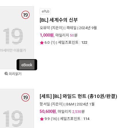
ePub
[BL] 세계수의 신부
오뮤악
(지은이) |
콕테일
| 2024년 9월
1,000원
, 마일리지
원
50
6.0
(
1
) | 세일즈포인트 :
122
미리읽기
[세트] [BL] 와일드 헌트 (총10권/완결)
함서일
(지은이) |
B&M
| 2024년 1월
50,600원
, 마일리지
원
2,530
9.9
(
16
) | 세일즈포인트 :
114