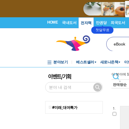
HOME
국내도서
만권당
외국도서
전자책
첫달무료
eBook
분야보기
베스트셀러
새로나온책
이
이벤트/기획
이 분야에
1
판매량순
#미래_대여특가
1.