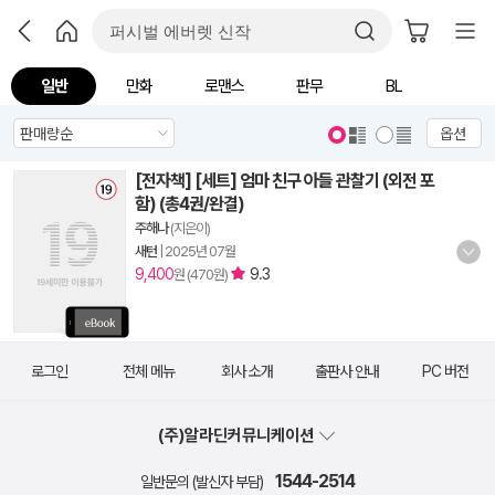
일반
만화
로맨스
판무
BL
옵션
[전자책] [세트] 엄마 친구 아들 관찰기 (외전 포
함) (총4권/완결)
주해나
(지은이)
새턴
|
2025년 07월
9,400
9.3
원 (470원)
로그인
전체 메뉴
회사 소개
출판사 안내
PC 버전
(주)알라딘커뮤니케이션
1544-2514
일반문의 (발신자 부담)