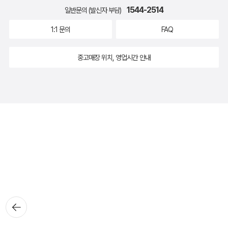
1544-2514
일반문의 (발신자 부담)
1:1 문의
FAQ
중고매장 위치, 영업시간 안내
뒤로가
기