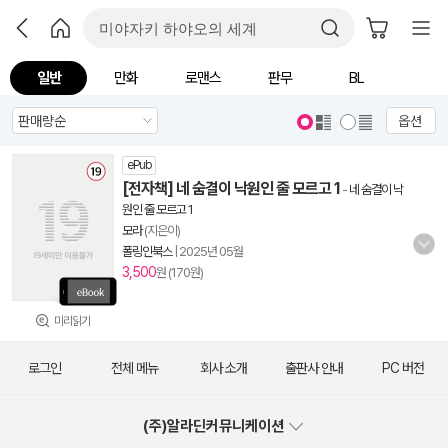
일반
만화
로맨스
판무
BL
옵션
ePub
[전자책] 네 숨결이 낙원인 줄 모르고 1
-
네 숨결이 낙
원인 줄 모르고 1
모라
(지은이)
폴링인북스
|
2025년 05월
3,500
원 (170원)
미리읽기
로그인
전체 메뉴
회사 소개
출판사 안내
PC 버전
(주)알라딘커뮤니케이션