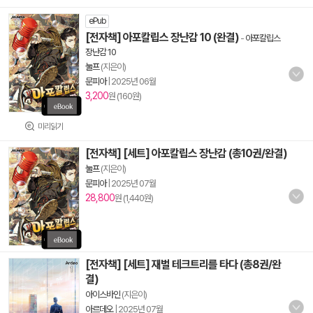
ePub
[전자책] 아포칼립스 장난감 10 (완결)
-
아포칼립스
장난감 10
눌프
(지은이)
문피아
|
2025년 06월
3,200
원 (160원)
미리읽기
[전자책] [세트] 아포칼립스 장난감 (총10권/완결)
눌프
(지은이)
문피아
|
2025년 07월
28,800
원 (1,440원)
[전자책] [세트] 재벌 테크트리를 타다 (총8권/완
결)
아이스바인
(지은이)
아르데오
|
2025년 07월