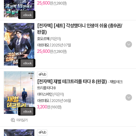
25,600
원 (1,280원)
[전자책] [세트] 각성했더니 인생이 쉬움 (총9권/
완결)
호오르혜
(지은이)
아르데오
|
2025년 07월
25,600
원 (1,280원)
ePub
[전자책] 재벌 테크트리를 타다 8 (완결)
-
재벌 테크
트리를 타다 8
아이스바인
(지은이)
아르데오
|
2025년 06월
3,200
원 (160원)
미리읽기
ePub