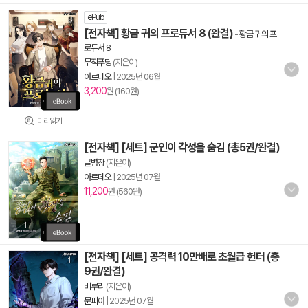
ePub
[전자책] 황금 귀의 프로듀서 8 (완결)
-
황금 귀의 프
로듀서 8
무적푸딩
(지은이)
아르데오
|
2025년 06월
3,200
원 (160원)
미리읽기
[전자책] [세트] 군인이 각성을 숨김 (총5권/완결)
글병장
(지은이)
아르데오
|
2025년 07월
11,200
원 (560원)
[전자책] [세트] 공격력 10만배로 초월급 헌터 (총
9권/완결)
비루리
(지은이)
문피아
|
2025년 07월