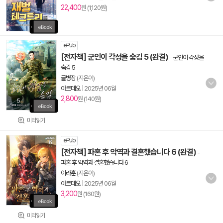
22,400
원 (1,120원)
ePub
[전자책] 군인이 각성을 숨김 5 (완결)
-
군인이 각성을
숨김 5
글병장
(지은이)
아르데오
|
2025년 06월
2,800
원 (140원)
미리읽기
ePub
[전자책] 파혼 후 악역과 결혼했습니다 6 (완결)
-
파혼 후 악역과 결혼했습니다 6
이라훈
(지은이)
아르데오
|
2025년 06월
3,200
원 (160원)
미리읽기