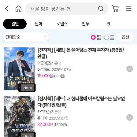
일반
만화
로맨스
판무
BL
옵션
[전자책] [세트] 돈 쓸어담는 천재 투자자 (총6권/
완결)
이공이공
(지은이)
아르데오
|
2025년 07월
16,000
원 (800원)
[전자책] [세트] 내 헌터물에 아포칼립스는 필요없
다 (총11권/완결)
카르카손
(지은이)
문피아
|
2025년 07월
32,000
원 (1,600원)