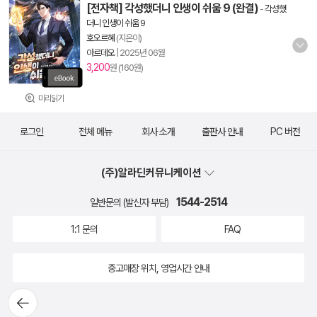
[전자책] 각성했더니 인생이 쉬움 9 (완결)
-
각성했
더니 인생이 쉬움 9
호오르혜
(지은이)
아르데오
|
2025년 06월
3,200
원 (160원)
미리읽기
로그인
전체 메뉴
회사 소개
출판사 안내
PC 버전
(주)알라딘커뮤니케이션
1544-2514
일반문의 (발신자 부담)
1:1 문의
FAQ
중고매장 위치, 영업시간 안내
뒤로가
기