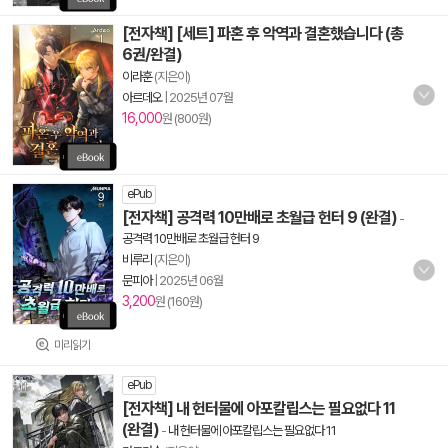
[전자책] [세트] 파혼 후 악역과 결혼했습니다 (총
6권/완결)
이라훈
(지은이)
아르데오
|
2025년 07월
16,000
원 (800원)
ePub
[전자책] 공격력 10만배로 초월급 헌터 9 (완결)
-
공격력 10만배로 초월급 헌터 9
비루리
(지은이)
문피아
|
2025년 06월
3,200
원 (160원)
미리읽기
ePub
[전자책] 내 헌터물에 아포칼립스는 필요없다 11
(완결)
-
내 헌터물에 아포칼립스는 필요없다 11