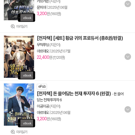
카르카손
(지은이)
문피아
|
2025년 06월
3,200
원 (160원)
미리읽기
[전자책] [세트] 황금 귀의 프로듀서 (총8권/완결)
무적푸딩
(지은이)
아르데오
|
2025년 07월
22,400
원 (1,120원)
ePub
[전자책] 돈 쓸어담는 천재 투자자 6 (완결)
-
돈 쓸어
담는 천재 투자자 6
이공이공
(지은이)
아르데오
|
2025년 06월
3,200
원 (160원)
미리읽기