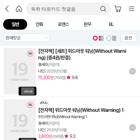
일반
만화
로맨스
판무
BL
옵션
[전자책] [세트] 위드아웃 워닝(Without Warni
ng) (총4권/완결)
홍세라
(지은이)
나인
|
2025년 03월
15,200
9.8
원 (760원)
ePub
[전자책] 위드아웃 워닝(Without Warning) 1
-
위드아웃 워닝(Without Warning) 1
홍세라
(지은이)
나인
|
2025년 03월
3,800
9.3
원 (190원)