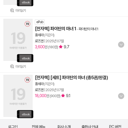
미리읽기
ePub
[전자책] 파이탄의 마녀 1
-
파이탄의 마녀 1
홍세라
(지은이)
로즈엔
|
2025년 07월
3,600
9.7
원 (180원)
미리읽기
[전자책] [세트] 파이탄의 마녀 (총5권/완결)
홍세라
(지은이)
로즈엔
|
2025년 07월
18,000
9.1
원 (900원)
로그인
전체 메뉴
회사 소개
출판사 안내
PC 버전