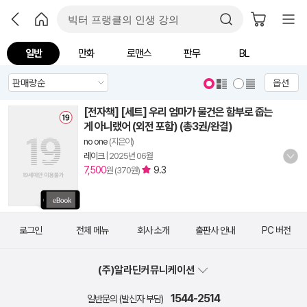
일반
만화
로맨스
판무
BL
옵션
[전자책] [세트] 우리 엄마가 물건은 함부로 줍는
게 아니랬어 (외전 포함) (총3권/완결)
no one
(지은이)
레이크
|
2025년 06월
7,500
9.3
원 (370원)
로그인
전체 메뉴
회사 소개
출판사 안내
PC 버전
(주)알라딘커뮤니케이션
1544-2514
일반문의 (발신자 부담)