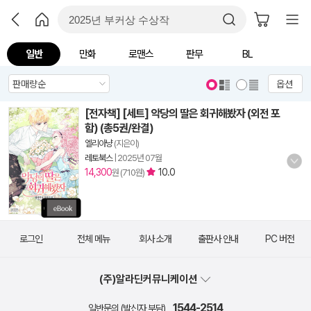
일반
만화
로맨스
판무
BL
옵션
[전자책] [세트] 악당의 딸은 회귀해봤자 (외전 포
함) (총5권/완결)
엘리아냥
(지은이)
레토북스
|
2025년 07월
14,300
10.0
원 (710원)
로그인
전체 메뉴
회사 소개
출판사 안내
PC 버전
(주)알라딘커뮤니케이션
1544-2514
일반문의 (발신자 부담)