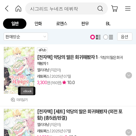
일반
만화
로맨스
판무
BL
옵션
ePub
[전자책] 악당의 딸은 회귀해봤자 1
-
악당의 딸은 회귀
해봤자 1
엘리아냥
(지은이)
레토북스
|
2025년 07월
3,300
10.0
원 (160원)
미리읽기
[전자책] [세트] 악당의 딸은 회귀해봤자 (외전 포
함) (총5권/완결)
엘리아냥
(지은이)
레토북스
|
2025년 07월