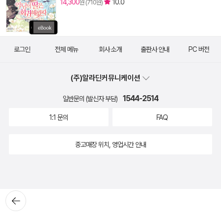
14,300
10.0
원 (710원)
로그인
전체 메뉴
회사 소개
출판사 안내
PC 버전
(주)알라딘커뮤니케이션
1544-2514
일반문의 (발신자 부담)
1:1 문의
FAQ
중고매장 위치, 영업시간 안내
뒤로가
기