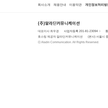
회사소개
채용안내
이용약관
개인정보처리방
(주)알라딘커뮤니케이션
대표이사 최우경
사업자등록 201-81-23094
통
호스팅 제공자 알라딘커뮤니케이션
(본사) 서울시 중
ⓒ Aladin Communication. All Rights Reserved.