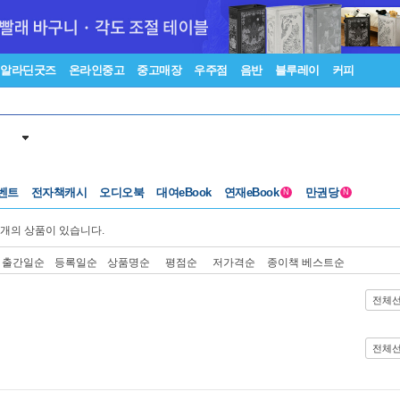
알라딘굿즈
온라인중고
중고매장
우주점
음반
블루레이
커피
벤트
전자책캐시
오디오북
대여eBook
연재eBook
만권당
N
N
개의 상품이 있습니다.
출간일순
등록일순
상품명순
평점순
저가격순
종이책 베스트순
전체
전체