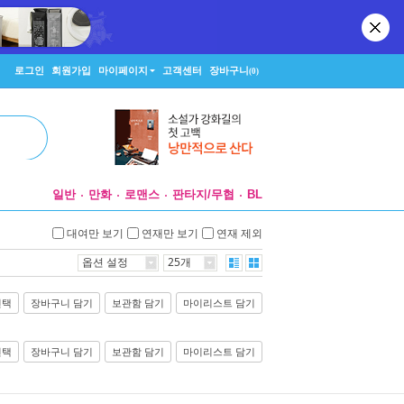
로그인
회원가입
마이페이지
고객센터
장바구니
(0)
일반
만화
로맨스
판타지/무협
BL
대여만 보기
연재만 보기
연재 제외
옵션 설정
25개
선택
장바구니 담기
보관함 담기
마이리스트 담기
선택
장바구니 담기
보관함 담기
마이리스트 담기