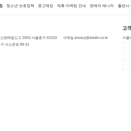
침
청소년 보호정책
중고매장
제휴·마케팅 안내
판매자 매니저
출판사·
고객
신판매업신고 2003-서울중구-01520
이메일 privacy@aladin.co.kr
서울시
구 서소문로 89-31