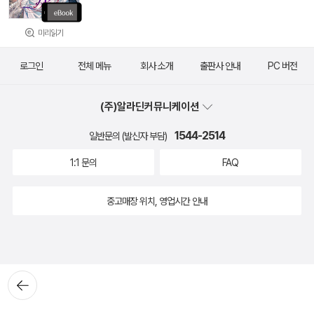
미리읽기
로그인
전체 메뉴
회사 소개
출판사 안내
PC 버전
(주)알라딘커뮤니케이션
1544-2514
일반문의 (발신자 부담)
1:1 문의
FAQ
중고매장 위치, 영업시간 안내
뒤로가
기