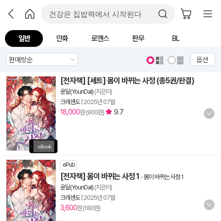
일반
만화
로맨스
판무
BL
옵션
[전자책] [세트] 몸이 바뀌는 사정 (총5권/완결)
윤달(YounDal)
(지은이)
크레센도
|
2025년 07월
18,000
9.7
원 (900원)
ePub
[전자책] 몸이 바뀌는 사정 1
-
몸이 바뀌는 사정 1
윤달(YounDal)
(지은이)
크레센도
|
2025년 07월
3,600
원 (180원)