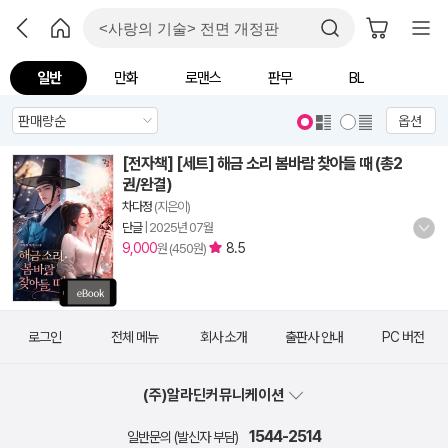
일반
만화
로맨스
판무
BL
옵션
[전자책] [세트] 해금 소리 봄바람 찾아들 때 (총2
권/완결)
차다정
(지은이)
단글
|
2025년 07월
9,000
8.5
원 (450원)
로그인
전체 메뉴
회사 소개
출판사 안내
PC 버전
(주)알라딘커뮤니케이션
1544-2514
일반문의 (발신자 부담)