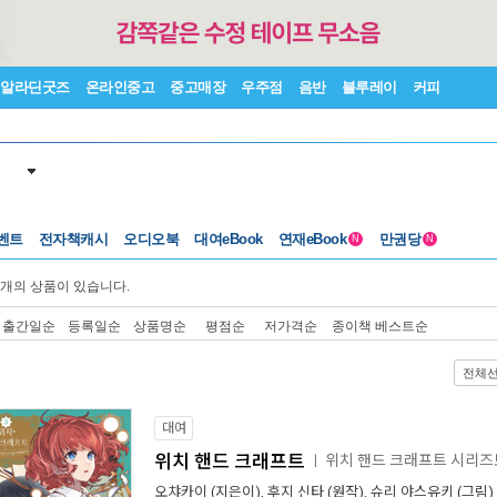
알라딘굿즈
온라인중고
중고매장
우주점
음반
블루레이
커피
벤트
전자책캐시
오디오북
대여eBook
연재eBook
만권당
N
N
개의 상품이 있습니다.
출간일순
등록일순
상품명순
평점순
저가격순
종이책 베스트순
전체
대여
위치 핸드 크래프트
위치 핸드 크래프트 시리
ㅣ
오챠카이
(지은이),
후지 신타
(원작),
슈리 야스유키
(그림) 