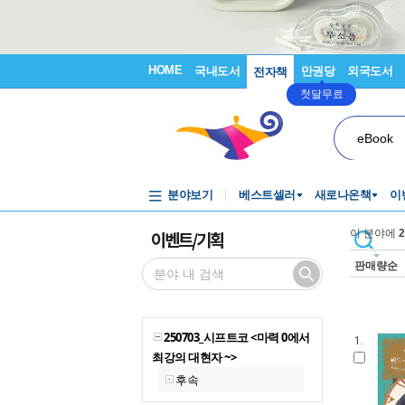
HOME
국내도서
만권당
외국도서
전자책
첫달무료
eBook
분야보기
베스트셀러
새로나온책
이
이벤트/기획
이 분야에
2
판매량순
250703_시프트코 <마력 0에서
1.
최강의 대현자 ~>
후속