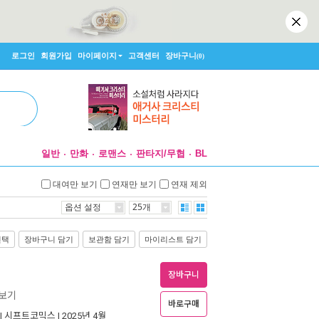
로그인
회원가입
마이페이지
고객센터
장바구니
(0)
일반
만화
로맨스
판타지/무협
BL
대여만 보기
연재만 보기
연재 제외
옵션 설정
25개
선택
장바구니 담기
보관함 담기
마이리스트 담기
장바구니
즈보기
바로구매
|
시프트코믹스
| 2025년 4월