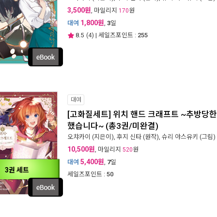
3,500원
, 마일리지
원
170
1,800원
대여
,
3
일
8.5
(
4
) | 세일즈포인트 :
255
대여
[고화질세트] 위치 핸드 크래프트 ~추방당
했습니다~ (총3권/미완결)
오챠카이
(지은이),
후지 신타
(원작),
슈리 야스유키
(그림) 
10,500원
, 마일리지
원
520
5,400원
대여
,
7
일
3권 세트
세일즈포인트 :
50