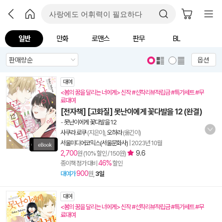
일반
만화
로맨스
판무
BL
옵션
대여
<봄의 꿈을 달리는 너에게> 신작 #선착리뷰적립금 #특가세트 #무
료대여
[전자책] [고화질] 못난이에게 꽃다발을 12 (완결)
-
못난이에게 꽃다발을 12
사쿠라 로쿠
(지은이),
오하라
(옮긴이)
서울미디어코믹스(서울문화사)
|
2023년 10월
2,700
9.6
원 (10% 할인 / 150원)
46%
종이책 정가 대비
할인
900
대여가
원,
3일
대여
<봄의 꿈을 달리는 너에게> 신작 #선착리뷰적립금 #특가세트 #무
료대여