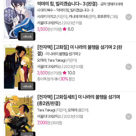
악마의 힘, 빌리겠습니다~ 3 (완결)
-
공작 영애 티아레
시아의 복수 ~ 악마의 힘, 빌리겠습니다~ 3
시라키 이치고
(지은이),
카나데 마이네
(원작),
포포루챠
(그림)
서울미디어코믹스
|
2023년 11월
3,500
6.0
원 (170원)
[전자책] [고화질] 이 나라의 불행을 섬기며 2 (완
결)
-
이 나라의 불행을 섬기며 2
오하라
,
Tara Takagi
(지은이)
서울미디어코믹스
|
2023년 03월
3,500
10.0
원 (170원)
30%
종이책 정가 대비
할인
[전자책] [고화질세트] 이 나라의 불행을 섬기며
(총2권/완결)
Tara Takagi
(지은이),
오하라
(옮긴이)
서울미디어코믹스
|
2023년 03월
7,000
원 (350원)