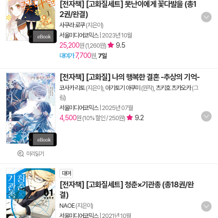
[전자책] [고화질세트] 못난이에게 꽃다발을 (총1
2권/완결)
사쿠라 로쿠
(지은이)
서울미디어코믹스
|
2023년 10월
25,200
9.5
원 (1,260원)
7,700
대여가
원,
7일
[전자책] [고화질] 나의 행복한 결혼 -추상의 기억-
코사카 리토
(지은이),
아기토기 아쿠미
(원작),
츠키호 츠카오카
(그
림)
서울미디어코믹스
|
2025년 07월
4,500
9.2
원 (10% 할인 / 250원)
미리읽기
대여
[전자책] [고화질세트] 청춘×기관총 (총18권/완
결)
NAOE
(지은이)
서울미디어코믹스
|
2021년 10월