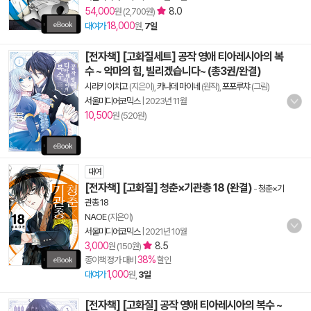
54,000
8.0
원 (2,700원)
18,000
대여가
원,
7일
[전자책] [고화질세트] 공작 영애 티아레시아의 복
수 ~ 악마의 힘, 빌리겠습니다~ (총3권/완결)
시라키 이치고
(지은이),
카나데 마이네
(원작),
포포루챠
(그림)
서울미디어코믹스
|
2023년 11월
10,500
원 (520원)
대여
[전자책] [고화질] 청춘×기관총 18 (완결)
-
청춘×기
관총 18
NAOE
(지은이)
서울미디어코믹스
|
2021년 10월
3,000
8.5
원 (150원)
38%
종이책 정가 대비
할인
1,000
대여가
원,
3일
[전자책] [고화질] 공작 영애 티아레시아의 복수 ~