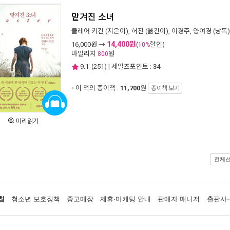
맡겨진 소녀
클레어 키건
(지은이),
허진
(옮긴이),
이경주
,
양여경
(낭독)
14,400원
16,000
원 →
(
할인)
10%
마일리지
원
800
9.1
(
251
) | 세일즈포인트 :
34
이 책의 종이책 :
11,700
원
종이책 보기
미리읽기
전체
침
청소년 보호정책
중고매장
제휴·마케팅 안내
판매자 매니저
출판사·