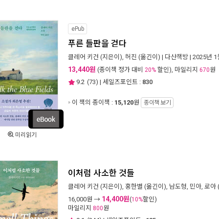
ePub
푸른 들판을 걷다
클레어 키건
(지은이),
허진
(옮긴이) |
다산책방
| 2025년 
13,440원
(종이책 정가 대비
할인), 마일리지
원
20%
670
9.2
(
73
) | 세일즈포인트 :
830
이 책의 종이책 :
15,120
원
종이책 보기
미리읽기
이처럼 사소한 것들
클레어 키건
(지은이),
홍한별
(옮긴이),
남도형
,
민아
,
로아
14,400원
16,000
원 →
(
할인)
10%
마일리지
원
800