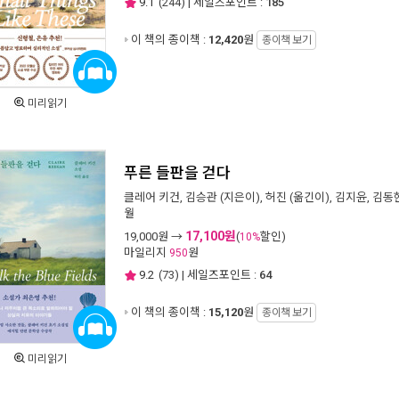
9.1
(
244
) | 세일즈포인트 :
185
이 책의 종이책 :
12,420
원
종이책 보기
미리읽기
푸른 들판을 걷다
클레어 키건
,
김승관
(지은이),
허진
(옮긴이),
김지윤
,
김동
월
17,100원
19,000
원 →
(
할인)
10%
마일리지
원
950
9.2
(
73
) | 세일즈포인트 :
64
이 책의 종이책 :
15,120
원
종이책 보기
미리읽기