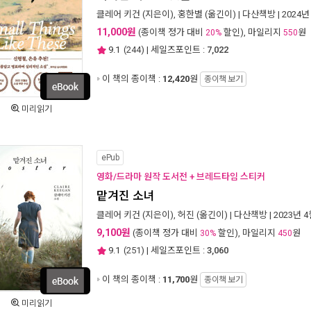
클레어 키건
(지은이),
홍한별
(옮긴이) |
다산책방
| 2024년
11,000원
(종이책 정가 대비
할인), 마일리지
원
20%
550
9.1
(
244
) | 세일즈포인트 :
7,022
이 책의 종이책 :
12,420
원
종이책 보기
미리읽기
ePub
영화/드라마 원작 도서전 + 브레드타임 스티커
맡겨진 소녀
클레어 키건
(지은이),
허진
(옮긴이) |
다산책방
| 2023년 
9,100원
(종이책 정가 대비
할인), 마일리지
원
30%
450
9.1
(
251
) | 세일즈포인트 :
3,060
이 책의 종이책 :
11,700
원
종이책 보기
미리읽기