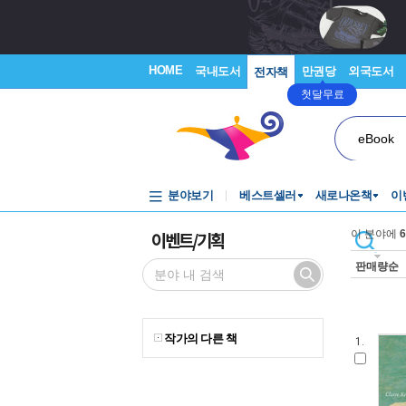
HOME
국내도서
만권당
외국도서
전자책
첫달무료
eBook
분야보기
베스트셀러
새로나온책
이
이벤트/기획
이 분야에
6
판매량순
작가의 다른 책
1.