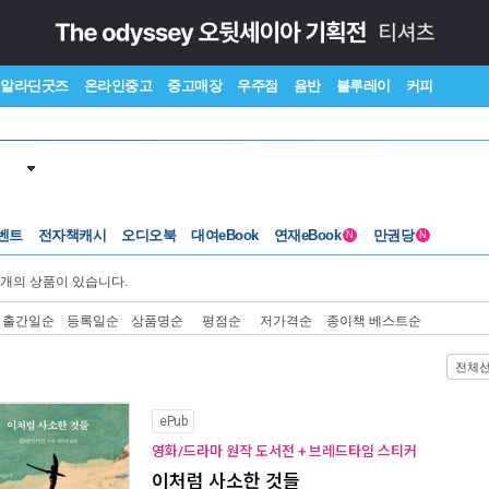
알라딘굿즈
온라인중고
중고매장
우주점
음반
블루레이
커피
벤트
전자책캐시
오디오북
대여eBook
연재eBook
만권당
N
N
개의 상품이 있습니다.
출간일순
등록일순
상품명순
평점순
저가격순
종이책 베스트순
전체
ePub
영화/드라마 원작 도서전 + 브레드타임 스티커
이처럼 사소한 것들