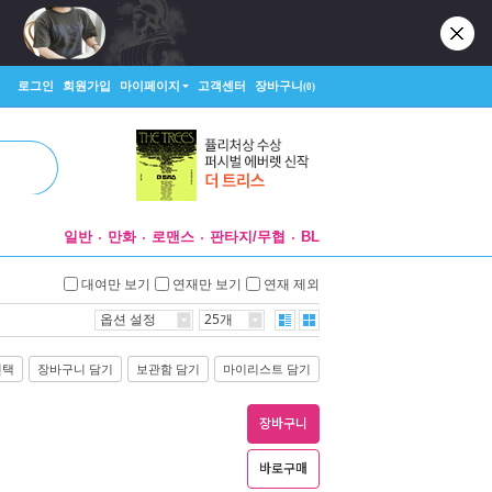
로그인
회원가입
마이페이지
고객센터
장바구니
(0)
일반
만화
로맨스
판타지/무협
BL
대여만 보기
연재만 보기
연재 제외
옵션 설정
25개
선택
장바구니 담기
보관함 담기
마이리스트 담기
장바구니
바로구매