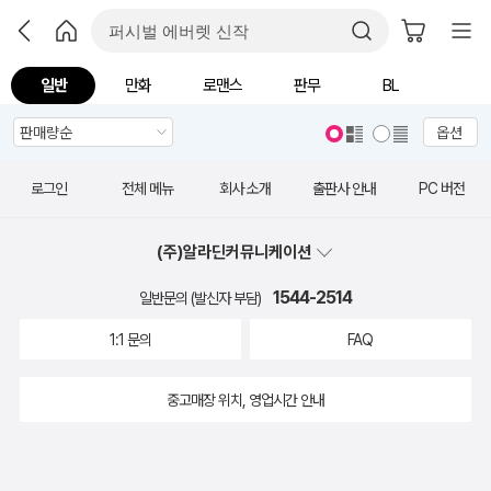
일반
만화
로맨스
판무
BL
옵션
로그인
전체 메뉴
회사 소개
출판사 안내
PC 버전
(주)알라딘커뮤니케이션
1544-2514
일반문의 (발신자 부담)
1:1 문의
FAQ
중고매장 위치, 영업시간 안내