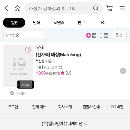
일반
만화
로맨스
판무
BL
옵션
ePub
[전자책] 매칭(Matching)
서진성
(지은이)
이브
|
2025년 07월
4,800
9.6
원 (240원)
미리읽기
로그인
전체 메뉴
회사 소개
출판사 안내
PC 버전
(주)알라딘커뮤니케이션