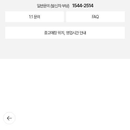
1544-2514
일반문의 (발신자 부담)
1:1 문의
FAQ
중고매장 위치, 영업시간 안내
뒤로가
기