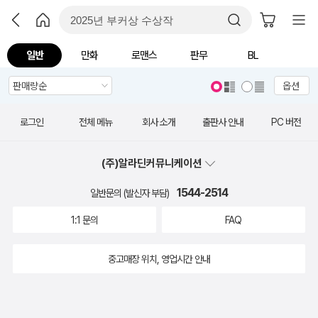
일반
만화
로맨스
판무
BL
옵션
로그인
전체 메뉴
회사 소개
출판사 안내
PC 버전
(주)알라딘커뮤니케이션
1544-2514
일반문의 (발신자 부담)
1:1 문의
FAQ
중고매장 위치, 영업시간 안내