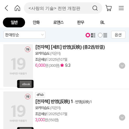
일반
만화
로맨스
판무
BL
옵션
[전자책] [세트] 반영(反映) (총2권/완결)
모카의습도
(지은이)
조은세상
|
2025년 07월
6,000
9.3
원 (300원)
ePub
[전자책] 반영(反映) 1
-
반영(反映) 1
모카의습도
(지은이)
조은세상
|
2025년 07월
3,000
원 (150원)