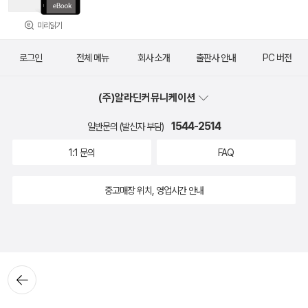
미리읽기
로그인
전체 메뉴
회사 소개
출판사 안내
PC 버전
(주)알라딘커뮤니케이션
1544-2514
일반문의 (발신자 부담)
1:1 문의
FAQ
중고매장 위치, 영업시간 안내
뒤로가
기