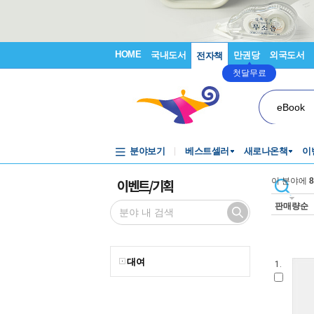
HOME
국내도서
만권당
외국도서
전자책
첫달무료
eBook
분야보기
베스트셀러
새로나온책
이
이벤트/기획
이 분야에
8
판매량순
대여
1.