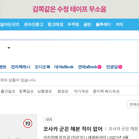
알라딘굿즈
온라인중고
중고매장
우주점
음반
블루레이
커피
벤트
전자책캐시
오디오북
대여eBook
연재eBook
만권당
N
N
개의 상품이 있습니다.
출간일순
등록일순
상품명순
평점순
저가격순
종이책 베스트순
전체
대여
코사카 군은 해본 적이 없어
코사카 군은 해본
ㅣ
사치히메 피치코
(지은이) |
대원씨아이
| 2021년 9월