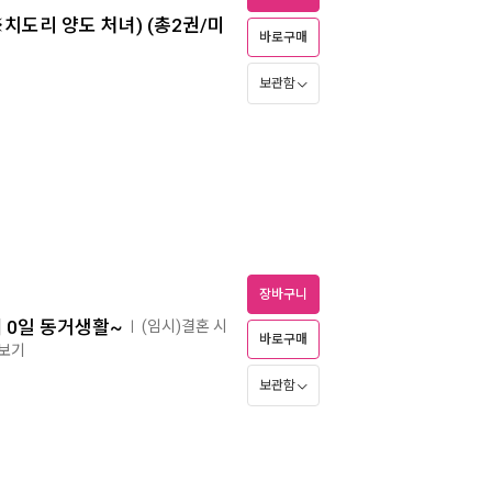
※치도리 양도 처녀) (총2권/미
바로구매
보관함
장바구니
 0일 동거생활~
(임시)결혼 시
ㅣ
바로구매
즈보기
보관함