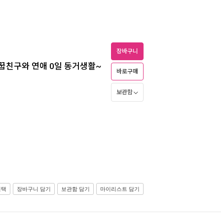
장바구니
소꿉친구와 연애 0일 동거생활~
바로구매
보관함
선택
장바구니 담기
보관함 담기
마이리스트 담기