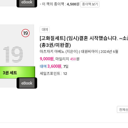
이 책의 종이책 :
4,500
원
종이책 보기
대여
[고화질세트] (임시)결혼 시작했습니다. ~
(총3권/미완결)
마츠자키 아베노
(지은이) |
대원씨아이
| 2024년 6월
9,000원
, 마일리지
원
450
3,600원
대여
,
7
일
3권 세트
세일즈포인트 :
12
전체