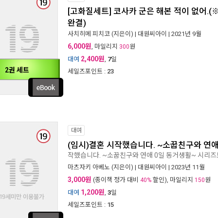
[고화질세트] 코사카 군은 해본 적이 없어.(
완결)
사치히메 피치코
(지은이) |
대원씨아이
| 2021년 9월
6,000원
, 마일리지
원
300
2,400원
대여
,
7
일
2권 세트
세일즈포인트 :
23
대여
(임시)결혼 시작했습니다. ~소꿉친구와 연애
작했습니다. ~소꿉친구와 연애 0일 동거생활~ 시리
마츠자키 아베노
(지은이) |
대원씨아이
| 2023년 11월
3,000원
(종이책 정가 대비
할인), 마일리지
원
40%
150
1,200원
대여
,
3
일
세일즈포인트 :
15