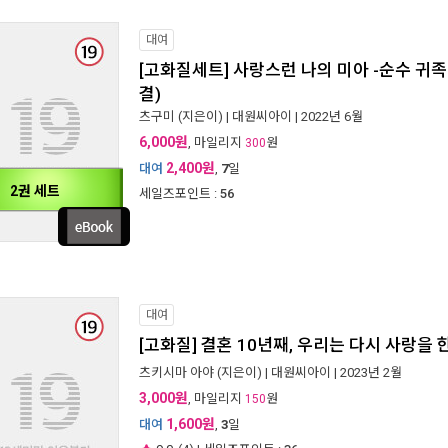
대여
[고화질세트] 사랑스런 나의 미아 -순수 귀족
결)
츠구미
(지은이) |
대원씨아이
| 2022년 6월
6,000원
, 마일리지
원
300
2,400원
대여
,
7
일
2권 세트
세일즈포인트 :
56
대여
[고화질] 결혼 10년째, 우리는 다시 사랑을 
츠키시마 아야
(지은이) |
대원씨아이
| 2023년 2월
3,000원
, 마일리지
원
150
1,600원
대여
,
3
일