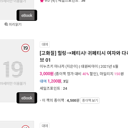
9.0
(
4
) | 세일즈포인트 :
36
미리읽기
대여
[고화질] 힐링→페티시! 귀페티시 여자와 
브 01
이누츠키 마나카
(지은이) |
대원씨아이
| 2021년 6월
3,000원
(종이책 정가 대비
할인), 마일리지
원
40%
150
1,200원
대여
,
3
일
세일즈포인트 :
24
이 책의 종이책 :
4,500
원
종이책 보기
대여