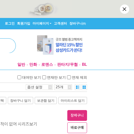
로그인
회원가입
마이페이지
고객센터
장바구니
(0)
일반
만화
로맨스
판타지/무협
BL
대여만 보기
연재만 보기
연재 제외
옵션 설정
25개
선택
장바구니 담기
보관함 담기
마이리스트 담기
장바구니
 적이 없어 시리즈보기
바로구매