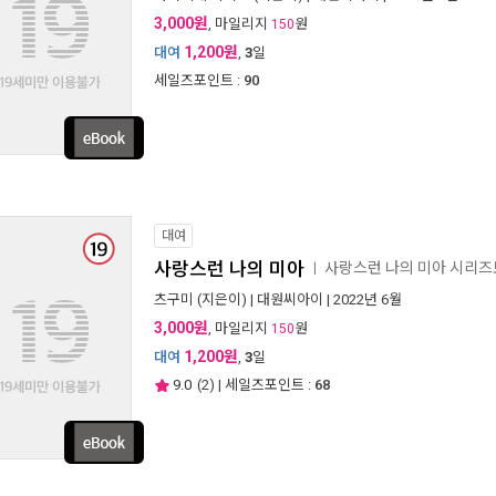
3,000원
, 마일리지
원
150
1,200원
대여
,
3
일
세일즈포인트 :
90
대여
사랑스런 나의 미아
사랑스런 나의 미아 시리
ㅣ
츠구미
(지은이) |
대원씨아이
| 2022년 6월
3,000원
, 마일리지
원
150
1,200원
대여
,
3
일
9.0
(
2
) | 세일즈포인트 :
68