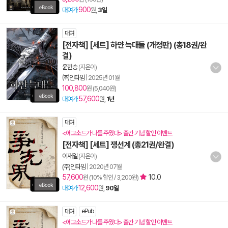
900
대여가
원,
3일
대여
[전자책] [세트] 하얀 늑대들 (개정판) (총18권/완
결)
윤현승
(지은이)
㈜인타임
|
2025년 01월
100,800
원 (5,040원)
57,600
대여가
원,
1년
대여
<에고소드가 나를 주웠다> 출간 기념 할인 이벤트
[전자책] [세트] 쟁선계 (총21권/완결)
이재일
(지은이)
(주)인타임
|
2020년 07월
57,600
10.0
원 (10% 할인 / 3,200원)
12,600
대여가
원,
90일
대여
ePub
<에고소드가 나를 주웠다> 출간 기념 할인 이벤트