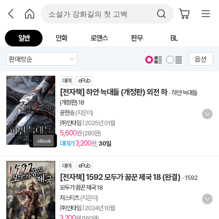
일반
만화
로맨스
판무
BL
옵션
대여
ePub
[전자책] 하얀 늑대들 (개정판) 외전 하
-
하얀 늑대들
(개정판) 18
윤현승
(지은이)
㈜인타임
|
2025년 01월
5,600
원 (280원)
3,200
대여가
원,
30일
대여
ePub
[전자책] 1592 모두가 꿈꾼 제국 18 (완결)
-
1592
모두가 꿈꾼 제국 18
저스티츠
(지은이)
㈜인타임
|
2024년 10월
3,200
원 (160원)