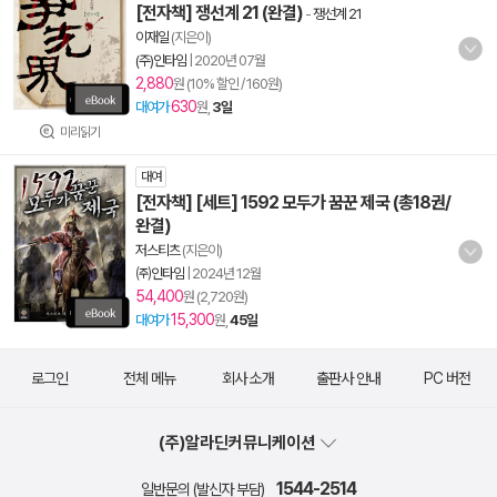
[전자책] 쟁선계 21 (완결)
-
쟁선계 21
이재일
(지은이)
(주)인타임
|
2020년 07월
2,880
원 (10% 할인 / 160원)
630
대여가
원,
3일
미리읽기
대여
[전자책] [세트] 1592 모두가 꿈꾼 제국 (총18권/
완결)
저스티츠
(지은이)
㈜인타임
|
2024년 12월
54,400
원 (2,720원)
15,300
대여가
원,
45일
로그인
전체 메뉴
회사 소개
출판사 안내
PC 버전
(주)알라딘커뮤니케이션
1544-2514
일반문의 (발신자 부담)