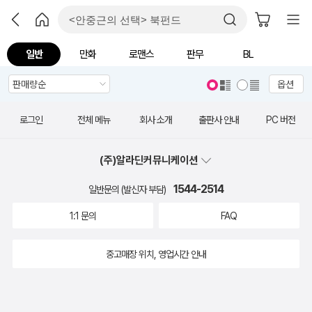
일반
만화
로맨스
판무
BL
옵션
로그인
전체 메뉴
회사 소개
출판사 안내
PC 버전
(주)알라딘커뮤니케이션
1544-2514
일반문의 (발신자 부담)
1:1 문의
FAQ
중고매장 위치, 영업시간 안내