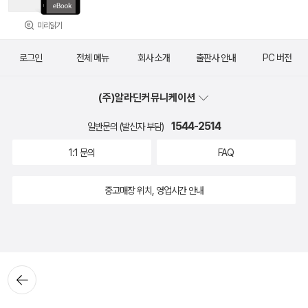
미리읽기
로그인
전체 메뉴
회사 소개
출판사 안내
PC 버전
(주)알라딘커뮤니케이션
1544-2514
일반문의 (발신자 부담)
1:1 문의
FAQ
중고매장 위치, 영업시간 안내
뒤로가
기