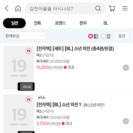
일반
만화
로맨스
판무
BL
옵션
[전자책] [세트] [BL] 소년 외전 (총4권/완결)
묵소
(지은이)
북극여우
|
2025년 06월
15,200
9.9
원 (760원)
ePub
[전자책] [BL] 소년 외전 1
-
[BL] 소년 외전 1
묵소
(지은이)
북극여우
|
2024년 06월
3,700
9.3
원 (180원)