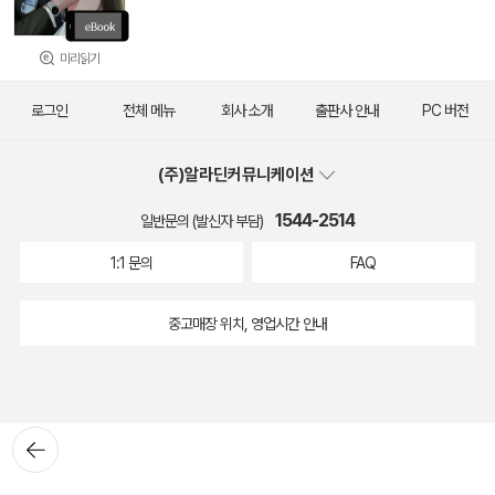
미리읽기
로그인
전체 메뉴
회사 소개
출판사 안내
PC 버전
(주)알라딘커뮤니케이션
1544-2514
일반문의 (발신자 부담)
1:1 문의
FAQ
중고매장 위치, 영업시간 안내
뒤로가
기