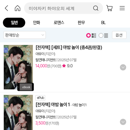
일반
만화
로맨스
판무
BL
옵션
[전자책] [세트] 야밤 놀이 (총4권/완결)
아유이
(지은이)
필연매니지먼트
|
2025년 07월
14,000
9.0
원 (700원)
ePub
[전자책] 야밤 놀이 1
-
야밤 놀이 1
아유이
(지은이)
필연매니지먼트
|
2025년 07월
3,500
원 (170원)