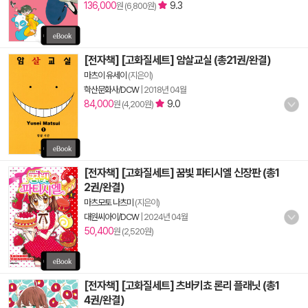
136,000
9.3
원 (6,800원)
[전자책] [고화질세트] 암살교실 (총21권/완결)
마츠이 유세이
(지은이)
학산문화사/DCW
|
2018년 04월
84,000
9.0
원 (4,200원)
[전자책] [고화질세트] 꿈빛 파티시엘 신장판 (총1
2권/완결)
마츠모토 나츠미
(지은이)
대원씨아이/DCW
|
2024년 04월
50,400
원 (2,520원)
[전자책] [고화질세트] 츠바키쵸 론리 플래닛 (총1
4권/완결)