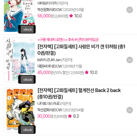
야마모리 미카
(지은이)
학산문화사/DCW
|
2020년 03월
56,000
10.0
원 (2,800원)
<구룡 제네릭 로맨스> 후속 #선착리뷰적립금
[전자책] [고화질세트] 사랑은 비가 갠 뒤처럼 (총1
0권/완결)
MAYUZUKI Jun
(지은이)
대원씨아이/DCW
|
2018년 11월
45,000
10.0
원 (10% 할인 / 2,500원)
[전자책] [고화질세트] 혈계전선 Back 2 back
(총10권/완결)
나이토 야스히로
(지은이)
학산문화사/DCW
|
2023년 04월
30,000
9.3
원 (1,500원)