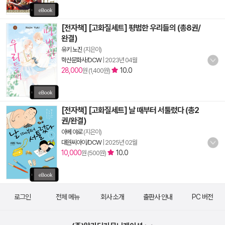
[전자책] [고화질세트] 평범한 우리들의 (총8권/
완결)
유키 노진
(지은이)
학산문화사/DCW
|
2023년 04월
28,000
10.0
원 (1,400원)
[전자책] [고화질세트] 날 때부터 서툴렀다 (총2
권/완결)
아베 야로
(지은이)
대원씨아이/DCW
|
2025년 02월
10,000
10.0
원 (500원)
로그인
전체 메뉴
회사 소개
출판사 안내
PC 버전