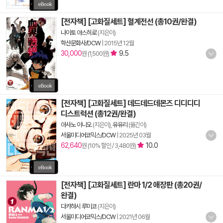
[전자책] [고화질세트] 혈계전선 (총10권/완결)
나이토 야스히로
(지은이)
학산문화사/DCW
|
2015년 12월
30,000
9.5
원 (1,500원)
[전자책] [고화질세트] 데드데드데몬즈 디디디디
디스트럭션 (총12권/완결)
아사노 이니오
(지은이),
유유리
(옮긴이)
서울미디어코믹스/DCW
|
2025년 03월
62,640
10.0
원 (10% 할인 / 3,480원)
[전자책] [고화질세트] 란마 1/2 애장판 (총20권/
완결)
다카하시 루미코
(지은이)
서울미디어코믹스/DCW
|
2021년 06월