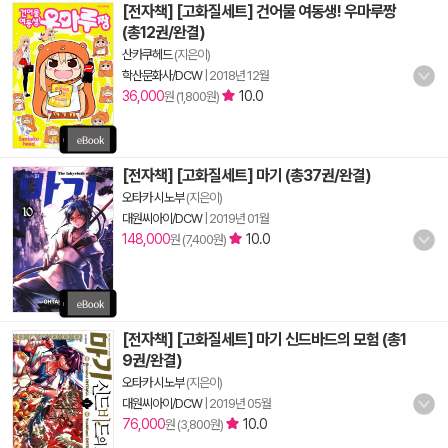
[전자책] [고화질세트] 건어물 여동생! 우마루짱
(총12권/완결)
산카쿠헤드
(지은이)
학산문화사/DCW
|
2018년 12월
36,000
10.0
원 (1,800원)
[전자책] [고화질세트] 마기 (총37권/완결)
오타카 시노부
(지은이)
대원씨아이/DCW
|
2019년 01월
148,000
10.0
원 (7,400원)
[전자책] [고화질세트] 마기 신드바드의 모험 (총1
9권/완결)
오타카 시노부
(지은이)
대원씨아이/DCW
|
2019년 05월
76,000
10.0
원 (3,800원)