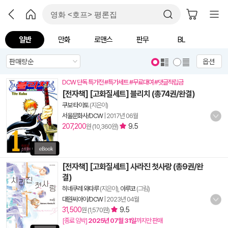
일반
만화
로맨스
판무
BL
옵션
DCW 단독 특가전 #특가세트 #무료대여 #댓글적립금
[전자책] [고화질세트] 블리치 (총74권/완결)
쿠보 타이토
(지은이)
서울문화사/DCW
|
2017년 06월
207,200
9.5
원 (10,360원)
[전자책] [고화질세트] 사라진 첫사랑 (총9권/완
결)
히네쿠레 와타루
(지은이),
아루코
(그림)
대원씨아이/DCW
|
2023년 04월
31,500
9.5
원 (1,570원)
[종료 임박]
2025년 07월 31일
까지만 판매