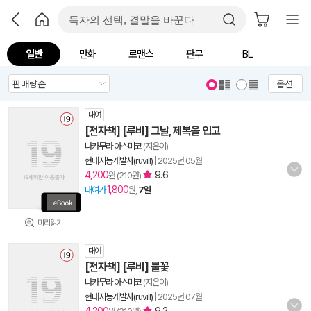
일반
만화
로맨스
판무
BL
옵션
대여
[전자책] [루비] 그날, 제복을 입고
나카무라 아스미코
(지은이)
현대지능개발사(ruvill)
|
2025년 05월
4,200
9.6
원 (210원)
1,800
대여가
원,
7일
미리읽기
대여
[전자책] [루비] 불꽃
나카무라 아스미코
(지은이)
현대지능개발사(ruvill)
|
2025년 07월