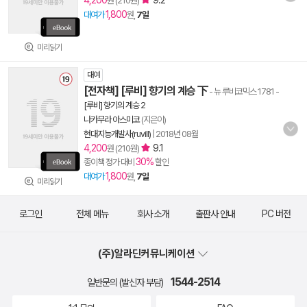
4,200
9.2
원 (210원)
1,800
대여가
원,
7일
미리읽기
대여
[전자책] [루비] 향기의 계승 下
- 뉴 루비코믹스 1781
-
[루비] 향기의 계승 2
나카무라 아스미코
(지은이)
현대지능개발사(ruvill)
|
2018년 08월
4,200
9.1
원 (210원)
30%
종이책 정가 대비
할인
1,800
대여가
원,
7일
미리읽기
로그인
전체 메뉴
회사 소개
출판사 안내
PC 버전
(주)알라딘커뮤니케이션
1544-2514
일반문의 (발신자 부담)