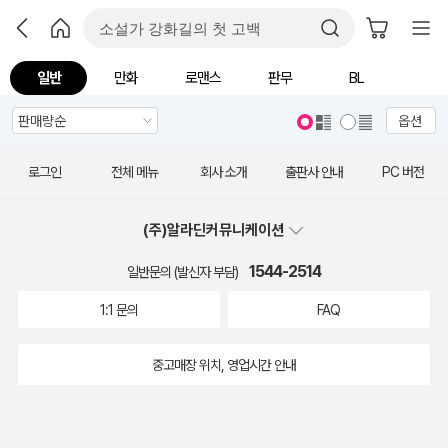
일반
만화
로맨스
판무
BL
옵션
로그인
전체 메뉴
회사 소개
출판사 안내
PC 버전
(주)알라딘커뮤니케이션
1544-2514
일반문의 (발신자 부담)
1:1 문의
FAQ
중고매장 위치, 영업시간 안내