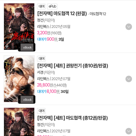
대여
ePub
[전자책] 마도협객 12 (완결)
-
마도협객 12
정건
(지은이)
라인북스
|
2021년 05월
3,200
원 (160원)
900
대여가
원,
3일
대여
[전자책] [세트] 권왕전기 (총10권/완결)
서경
(지은이)
라인북스
|
2021년 07월
28,800
원 (1,440원)
8,100
대여가
원,
30일
대여
[전자책] [세트] 마도협객 (총12권/완결)
정건
(지은이)
라인북스
|
2021년 07월