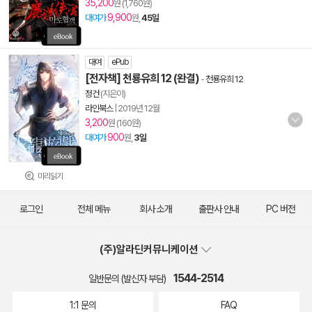
35,200
원 (1,760원)
9,900
대여가
원,
45일
대여
ePub
[전자책] 천룡유희 12 (완결)
-
천룡유희 12
정건
(지은이)
라인북스
|
2019년 12월
3,200
원 (160원)
900
대여가
원,
3일
미리읽기
로그인
전체 메뉴
회사 소개
출판사 안내
PC 버전
(주)알라딘커뮤니케이션
1544-2514
일반문의 (발신자 부담)
1:1 문의
FAQ