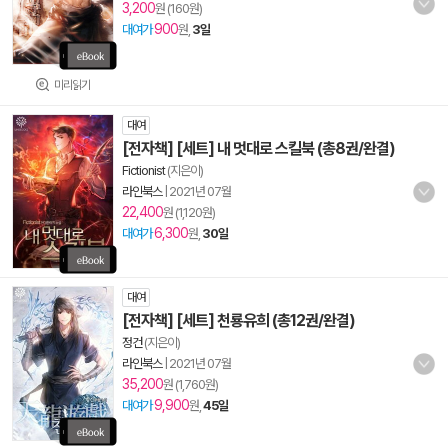
3,200
원 (160원)
900
대여가
원,
3일
미리읽기
대여
[전자책] [세트] 내 멋대로 스킬북 (총8권/완결)
Fictionist
(지은이)
라인북스
|
2021년 07월
22,400
원 (1,120원)
6,300
대여가
원,
30일
대여
[전자책] [세트] 천룡유희 (총12권/완결)
정건
(지은이)
라인북스
|
2021년 07월
35,200
원 (1,760원)
9,900
대여가
원,
45일