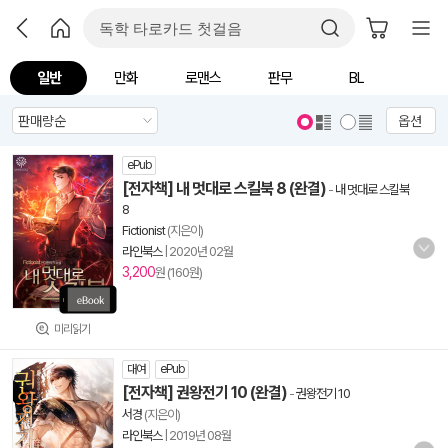
일반
만화
로맨스
판무
BL
옵션
ePub
[전자책] 내 멋대로 스킬북 8 (완결)
-
내 멋대로 스킬북
8
Fictionist
(지은이)
라인북스
|
2020년 02월
3,200
원 (160원)
미리읽기
대여
ePub
[전자책] 권왕전기 10 (완결)
-
권왕전기 10
서경
(지은이)
라인북스
|
2019년 08월