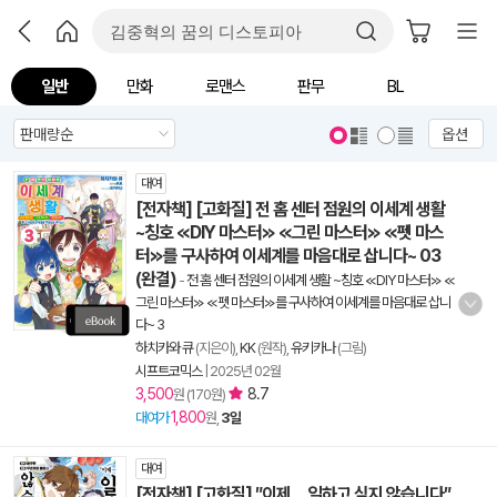
일반
만화
로맨스
판무
BL
옵션
대여
[전자책] [고화질] 전 홈 센터 점원의 이세계 생활
~칭호 ≪DIY 마스터≫ ≪그린 마스터≫ ≪펫 마스
터≫를 구사하여 이세계를 마음대로 삽니다~ 03
(완결)
-
전 홈 센터 점원의 이세계 생활 ~칭호 ≪DIY 마스터≫ ≪
그린 마스터≫ ≪펫 마스터≫를 구사하여 이세계를 마음대로 삽니
다~ 3
하치카와 큐
(지은이),
KK
(원작),
유키카나
(그림)
시프트코믹스
|
2025년 02월
3,500
8.7
원 (170원)
1,800
대여가
원,
3일
대여
[전자책] [고화질] ″이제… 일하고 싶지 않습니다″