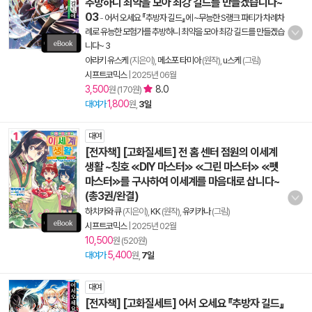
추방하니 최약을 모아 최강 길드를 만들겠습니다~
03
-
어서 오세요 『추방자 길드』에 ~무능한 S랭크 파티가 차례차
례로 유능한 모험가를 추방하니 최약을 모아 최강 길드를 만들겠습
니다~ 3
아라키 유스케
(지은이),
메소포 타미아
(원작),
u스케
(그림)
시프트코믹스
|
2025년 06월
3,500
8.0
원 (170원)
1,800
대여가
원,
3일
대여
[전자책] [고화질세트] 전 홈 센터 점원의 이세계
생활 ~칭호 ≪DIY 마스터≫ ≪그린 마스터≫ ≪펫
마스터≫를 구사하여 이세계를 마음대로 삽니다~
(총3권/완결)
하치카와 큐
(지은이),
KK
(원작),
유키카나
(그림)
시프트코믹스
|
2025년 02월
10,500
원 (520원)
5,400
대여가
원,
7일
대여
[전자책] [고화질세트] 어서 오세요 『추방자 길드』