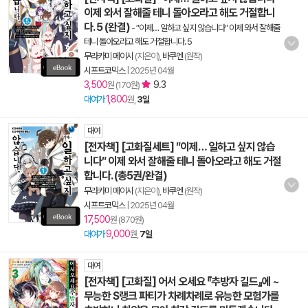
이제 와서 잘해줄 테니 돌아오라고 해도 거절합니
다. 5 (완결)
-
″이제… 일하고 싶지 않습니다″ 이제 와서 잘해줄
테니 돌아오라고 해도 거절합니다. 5
무라카미 메이시
(지은이),
바쿠엔
(원작)
시프트코믹스
|
2025년 04월
3,500
9.3
원 (170원)
1,800
대여가
원,
3일
대여
[전자책] [고화질세트] ″이제… 일하고 싶지 않습
니다″ 이제 와서 잘해줄 테니 돌아오라고 해도 거절
합니다. (총5권/완결)
무라카미 메이시
(지은이),
바쿠엔
(원작)
시프트코믹스
|
2025년 04월
17,500
원 (870원)
9,000
대여가
원,
7일
대여
[전자책] [고화질] 어서 오세요 『추방자 길드』에 ~
무능한 S랭크 파티가 차례차례로 유능한 모험가를