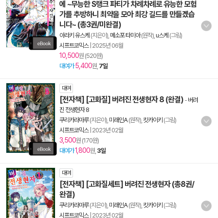
에 ~무능한 S랭크 파티가 차례차례로 유능한 모험
가를 추방하니 최약을 모아 최강 길드를 만들겠습
니다~ (총3권/미완결)
아라키 유스케
(지은이),
메소포 타미아
(원작),
u스케
(그림)
시프트코믹스
|
2025년 06월
10,500
원 (520원)
5,400
대여가
원,
7일
대여
[전자책] [고화질] 버려진 전생현자 8 (완결)
-
버려
진 전생현자 8
쿠리카라마루
(지은이),
미래인A
(원작),
킷카이키
(그림)
시프트코믹스
|
2023년 02월
3,500
원 (170원)
1,800
대여가
원,
3일
대여
[전자책] [고화질세트] 버려진 전생현자 (총8권/
완결)
쿠리카라마루
(지은이),
미래인A
(원작),
킷카이키
(그림)
시프트코믹스
|
2023년 02월