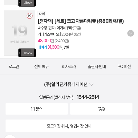
대여
[전자책] [세트] 크고 아름다워♥ (총80화/완결)
박수정
(원작),
메가네우라
(그림)
키다리스튜디오
|
2024년 05월
48,000
원 (2,400원)
31,600
대여가
원,
7일
로그인
전체 메뉴
회사 소개
출판사 안내
PC 버전
(주)알라딘커뮤니케이션
1544-2514
일반문의 (발신자 부담)
1:1 문의
FAQ
중고매장 위치, 영업시간 안내