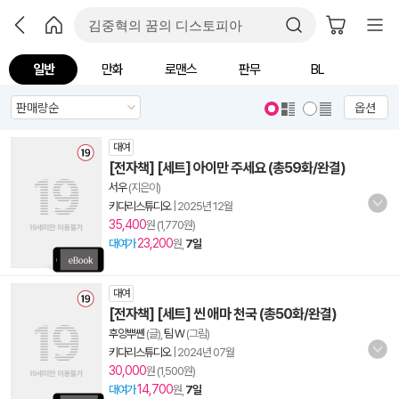
일반
만화
로맨스
판무
BL
옵션
대여
[전자책] [세트] 아이만 주세요 (총59화/완결)
서우
(지은이)
키다리스튜디오
|
2025년 12월
35,400
원 (1,770원)
23,200
대여가
원,
7일
대여
[전자책] [세트] 씬 애마 천국 (총50화/완결)
후앙뿌쏀
(글),
팀 W
(그림)
키다리스튜디오
|
2024년 07월
30,000
원 (1,500원)
14,700
대여가
원,
7일